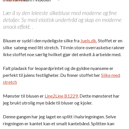
Lær å sy den lekreste silkebluse med moderne og fine
detaljer. Sy med elastisk undertråd og skap en moderne
smock effekt. .
Blusen er sydd i den nydeligste silke fra
Juels.dk.
Stoffet er en
silke sateng med litt stretch. Til min store overraskelse rakner
ikke stoffet noe særlig hvilket gjør det enkelt å arbeide med.
Falt pladask for leopardprintet og de gyldne nyansene er
perfekt til julens festligheter. Du finner stoffet her
Silke med
stretch
Mønster til blusen er
Line2Line B1229.
Dette mønsteret har
jeg brukt utrolig mye både til bluser og kjoler.
Denne gangen har jeg laget en splitt i halsringningen. Selve
ringningen er kantet kan et smalt kantebånd. Splitten kan