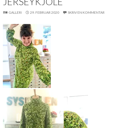
JERSEYKJOLE
GALLERI
29. FEBRUAR 2020
SKRIV EN KOMMENTAR
Man får lyst til å danse i
denne kjolen…