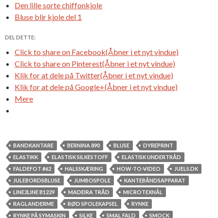
Den lille sorte chiffonkjole
Bluse blir kjole del 1
DEL DETTE:
Click to share on Facebook(Åbner i et nyt vindue)
Click to share on Pinterest(Åbner i et nyt vindue)
Klik for at dele på Twitter(Åbner i et nyt vindue)
Klik for at dele på Google+(Åbner i et nyt vindue)
Mere
BANDKANTARE
BERNINA 890
BLUSE
DYREPRINT
ELASTIKK
ELASTISK SILKESTOFF
ELASTISK UNDERTRÅD
FALDEFOT #62
HALSSKÆRING
HOW-TO-VIDEO
JUELS.DK
JULEBORDSBLUSE
JUMBOSPOLE
KANTEBÅNDSAPPARAT
LINE2LINE B1229
MADEIRA TRÅD
MICROTEXNÅL
RAGLANDERME
RØD SPOLEKAPSEL
RYNKE
RYNKE PÅ SYMASKIN
SILKE
SMAL FALD
SMOCK