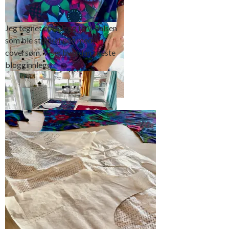
Jeg tegnet et belegg til V-halsen
som ble stukket ned med
coversøm. Viser hvordan i neste
blogginnlegg
Ermene er min absolutte nye
favoritt. Det fine wienerlegget et
godt alternativ for kraftige
overarmer
Under normale omstendligheter
ville jeg legge mønsterdelene
som vist på bildet. Se hvordan
forstykket ligger til fold