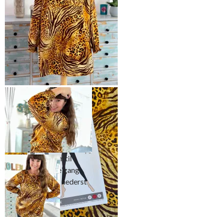
Superenkel, men lekker bluse i
dyreprint.
Mønsteret innbyr til
variasjon – denne gang
sydde jeg smock nederst
på ermene