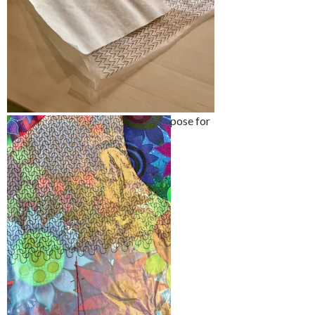
Det er viktig å se hvilket mønster
som ligger skjult på den andre siden
Jeg brukte en gjennomsiktlig stor pose for
å tegne av forstykket
Husk å tegne inn innsnitt