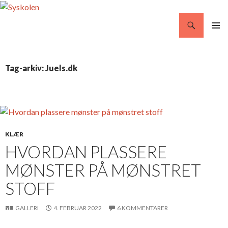
Søg
Syskolen
VIDERE
PRIMÆ
TIL
MENU
INDHOLD
Tag-arkiv: Juels.dk
KLÆR
HVORDAN PLASSERE
MØNSTER PÅ MØNSTRET
STOFF
GALLERI
4. FEBRUAR 2022
6 KOMMENTARER