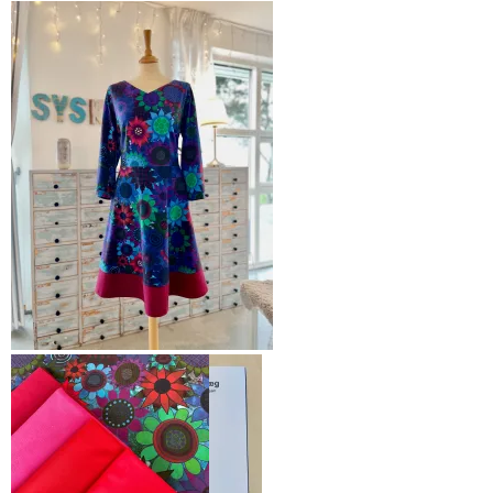
Denne V-halsen er ikke så dypt
utringet