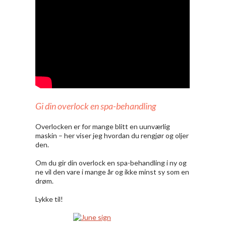
Gi din overlock en spa-behandling
Overlocken er for mange blitt en uunværlig
maskin – her viser jeg hvordan du rengjør og oljer
den.
Om du gir din overlock en spa-behandling i ny og
ne vil den vare i mange år og ikke minst sy som en
drøm.
Lykke til!