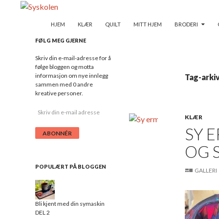
VIDERE TIL INDHOLD
Søg
Syskolen
HJEM
KLÆR
QUILT
MITT HJEM
BRODERI
– ganske enkel syglede
FØLG MEG GJERNE
Skriv din e-mail-adresse for å
følge bloggen og motta
informasjon om nye innlegg
Tag-arki
sammen med 0 andre
kreative personer.
S
KLÆR
k
SY 
r
i
OG 
v
d
i
POPULÆRT PÅ BLOGGEN
GALLERI
n
e
-
m
Bli kjent med din symaskin
a
DEL 2
i