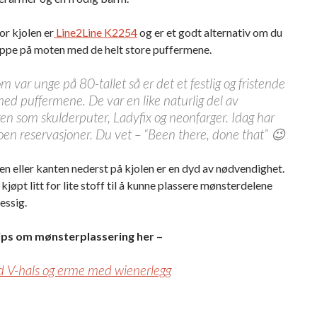
r kjolen er
Line2Line K2254
og er et godt alternativ om du
oppe på moten med de helt store puffermene.
om var unge på 80-tallet så er det et festlig og fristende
ed puffermene. De var en like naturlig del av
en som skulderputer, Ladyfix og neonfarger. Idag har
oen reservasjoner. Du vet – “Been there, done that” 😉
n eller kanten nederst på kjolen er en dyd av nødvendighet.
kjøpt litt for lite stoff til å kunne plassere mønsterdelene
essig.
ips om mønsterplassering her –
d V-hals og erme med wienerlegg