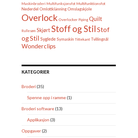
Multifunktionsfot
Maskinbroderi
Multifunksjonsfot
Nederdel
Omslagskjole
Omlottklänning
Overlock
Quilt
Overlocker
Piping
Stoff og Stil
Stof
Skjørt
Rullesøm
og Stil
Syglede
Symaskin
Tittekant
Tvillingnål
Wonderclips
KATEGORIER
Broderi
(35)
Spenne opp i ramme
(1)
Broderi software
(13)
Applikasjon
(3)
Oppgaver
(2)