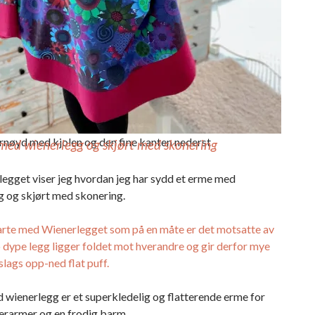
rnøyd med kjolen og den fine kanten nederst
med wienerlegg og skjørt med skonering
legget viser jeg hvordan jeg har sydd et erme med
g og skjørt med skonering.
arte med Wienerlegget som på en måte er det motsatte av
o dype legg ligger foldet mot hverandre og gir derfor mye
slags opp-ned flat puff.
wienerlegg er et superkledelig og flatterende erme for
erarmer og en frodig barm.