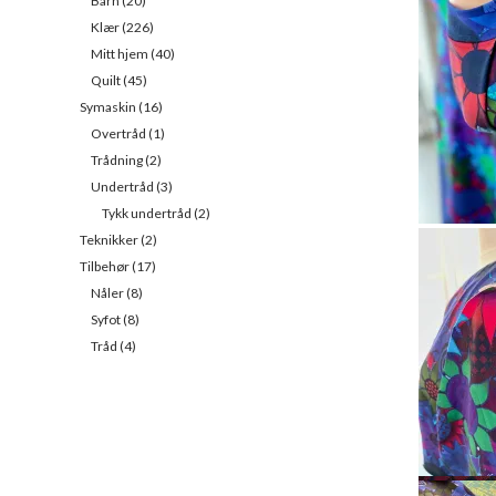
Denne V-h
Barn
(20)
ikke så dy
Klær
(226)
utringet
Mitt hjem
(40)
Quilt
(45)
Symaskin
(16)
Overtråd
(1)
Jeg hadde k
Trådning
(2)
mønsterpl
Undertråd
(3)
fine skon
Tykk undertråd
(2)
Ermet har
Teknikker
(2)
også
Tilbehør
(17)
Nåler
(8)
Syfot
(8)
Tråd
(4)
Leggene k