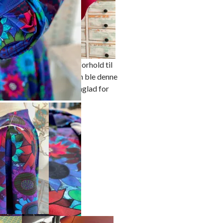
alsen er
pt
jøpt litt for lite stoff i forhold til
asseringen 😂 Løsningen ble denne
eringen som jeg ble megaglad for
 et wienerlegg nederst
an kun anes