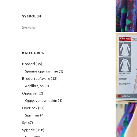
l
a
d
SYSKOLEN
r
e
Syskolen
s
Kjolens e
s
består av 
e
h
wienerleg
KATEGORIER
e
r
Broderi
(35)
:
Spenne opp i ramme
(1)
Broderi software
(13)
Wienerlegg
Applikasjon
(3)
vidde….
Oppgaver
(2)
Oppgaver symaskin
(1)
I mønstere
Overlock
(27)
velge mel
Sømmer
(4)
halsrignin
Sy
(67)
Syglede
(318)