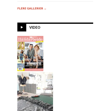
FLERE GALLERIER
→
VIDEO
Alt om
Håndarbeide 7-
2014
Mønster til
sommerkjole