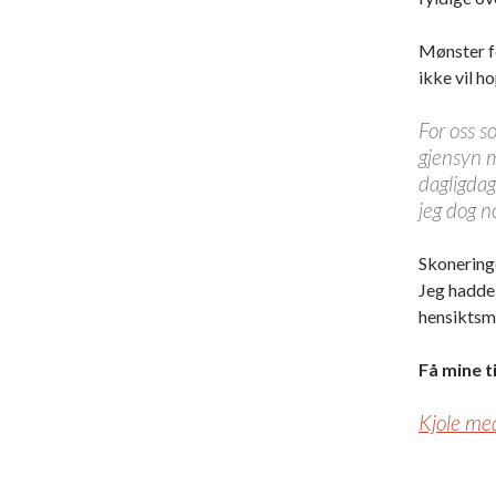
Mønster fo
ikke vil h
For oss s
gjensyn m
dagligdag
jeg dog n
Skoneringe
Jeg hadde 
hensiktsm
Få mine t
Kjole me