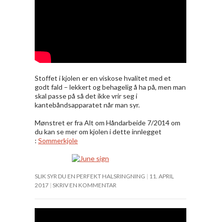
Stoffet i kjolen er en viskose hvalitet med et
godt fald – lekkert og behagelig å ha på, men man
skal passe på så det ikke vrir seg i
kantebåndsapparatet når man syr.
Mønstret er fra Alt om Håndarbeide 7/2014 om
du kan se mer om kjolen i dette innlegget
:
Sommerkjole
SLIK SYR DU EN PERFEKT HALSRINGNING
11. APRIL
2017
SKRIV EN KOMMENTAR