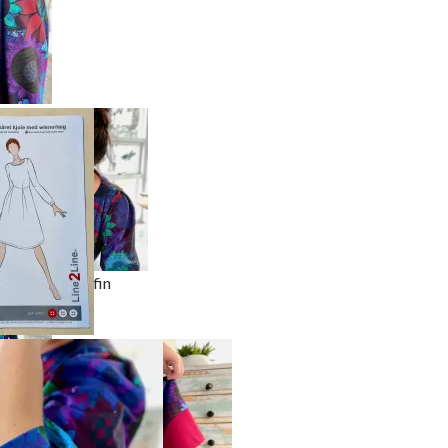
rmetopp
et
g
et gir ermet fin
t kan du selv
lom rund
g eller V-hals