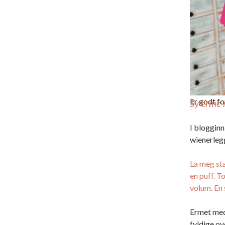
Er godt fo
Sy erme 
I blogginn
wienerleg
La meg st
en puff. T
volum. En 
Ermet med 
fyldige ov