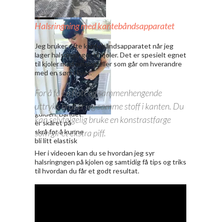
For å gjøre det enkelt
Halsringning med kantebåndsapparatet
pleier jeg å sy sammen
den ene sidesømmen
Jeg bruker ofte kantebåndsapparatet når jeg
før jeg rynker stykkene
lager halsringinger til kjoler. Det er spesielt egnet
sammen. Her er jeg klar
til kjoler med omslag eller som går om hverandre
til å sy sammen den
Når
med en søm i livet.
siste sidesømmen
kantebåndsapp
etter at kappen eller
aratet er
For å få en flott og sammenhengende
volangen er sydd på
montert føres
båndet inn i
uttrykk bruker jeg samme stoff i kanten. Du
guiden. Båndet
kan selvfølgelig bruke en konstrastfarge
er skåret på
skrå for å kunne
som gir et ekstra piff.
bli litt elastisk
Her i videoen kan du se hvordan jeg syr
halsringngen på kjolen og samtidig få tips og triks
til hvordan du får et godt resultat.