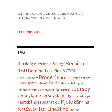
SLIK RENGJØR OG OLJER DU OVERLOCKEN
24.
FEBRUAR 2017
3 KOMMENTARER
FLERE VIDEOER
→
TAG
Bernina
4-trådig overlock
Belegg
460
Bernina Tula Pink 570QE
Broderi
Burda
Bomullsstoff
Burdapattern
Fald
Coversøm
Dubbelnål
Falde med tvillingnål
Jersey
Halsringning
Frihåndssnorfot
Garnbroderi
Jerseykjole
Jerseyklänning
June's design
Kjole
kantebåndsapparat
klänning
Kjol
KreStoffer
Line2line
Linning