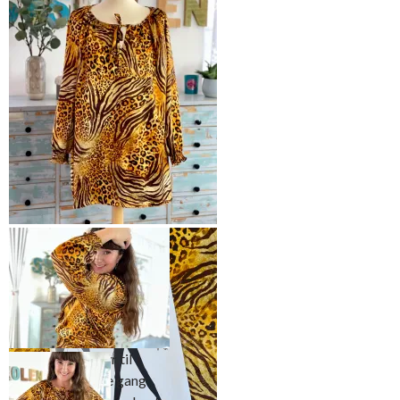
Superenkel, men lekker bluse i
dyreprint.
Mønsteret innbyr til
variasjon – denne gang