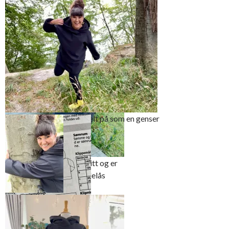
…, men er full av sprell på baksiden
Hoodien tas ganske enkelt på som en genser
Hoodien har et enkelt snitt og er
helt uten knapper og glidelås
Bevegeligheten i
plagget er god til
tross for at