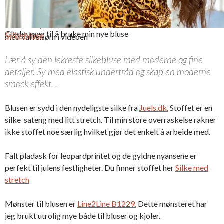
Slik ser det ferdige ermet ut. Se
flere detaljer om hvordan lykkes
Gleder meg til å bruke min nye bluse
Silkebluse
med vaffelsøm i videoen
Lær å sy den lekreste silkebluse med moderne og fine
detaljer. Sy med elastisk undertråd og skap en moderne
smock effekt. .
Blusen er sydd i den nydeligste silke fra
Juels.dk.
Stoffet er en
silke sateng med litt stretch. Til min store overraskelse rakner
ikke stoffet noe særlig hvilket gjør det enkelt å arbeide med.
Falt pladask for leopardprintet og de gyldne nyansene er
perfekt til julens festligheter. Du finner stoffet her
Silke med
stretch
Mønster til blusen er
Line2Line B1229.
Dette mønsteret har
jeg brukt utrolig mye både til bluser og kjoler.