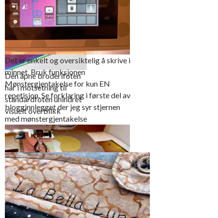
Det er enkelt og oversiktelig å skrive i
minnet. Bruk funksjonen
Den åpne broderifoten
Mønstergjentakelse for kun EN
har i motsetning til
repetisjon. Se forklaring i første del av
standardfoten uhindret
blogginnlegget der jeg syr stjernen
visuelt overblikk
med mønstergjentakelse