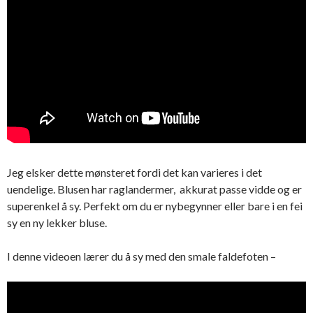
Jeg elsker dette mønsteret fordi det kan varieres i det
uendelige. Blusen har raglandermer, akkurat passe vidde og er
superenkel å sy. Perfekt om du er nybegynner eller bare i en fei
sy en ny lekker bluse.
I denne videoen lærer du å sy med den smale faldefoten –