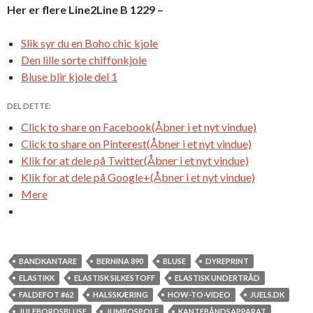
Her er flere Line2Line B 1229 –
Slik syr du en Boho chic kjole
Den lille sorte chiffonkjole
Bluse blir kjole del 1
DEL DETTE:
Click to share on Facebook(Åbner i et nyt vindue)
Click to share on Pinterest(Åbner i et nyt vindue)
Klik for at dele på Twitter(Åbner i et nyt vindue)
Klik for at dele på Google+(Åbner i et nyt vindue)
Mere
BANDKANTARE
BERNINA 890
BLUSE
DYREPRINT
ELASTIKK
ELASTISK SILKESTOFF
ELASTISK UNDERTRÅD
FALDEFOT #62
HALSSKÆRING
HOW-TO-VIDEO
JUELS.DK
JULEBORDSBLUSE
JUMBOSPOLE
KANTEBÅNDSAPPARAT