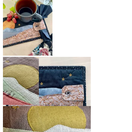
En deilig kopp kaffe og
frukt gir masser av
energi i den kreative
prosessen
Mugruggen
består av et
landskap som er
Sy en mugrug og lær mer om din nye
applikert i