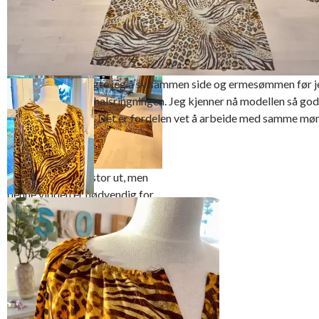
den skal synes
Sy sammen
Denne gangen valgte jeg å sy sammen side og ermesømmen før j
sydde rynketråd i halsringningen. Jeg kjenner nå modellen så god
jeg vet den passer. Det er fordelen vet å arbeide med samme møn
Blusen kan se litt stor ut, men
denne vidden er nødvendig for
Neste moment er
at vi kan få rynker rundt i
å sy rynketråd i
halsringingen
halsringningen