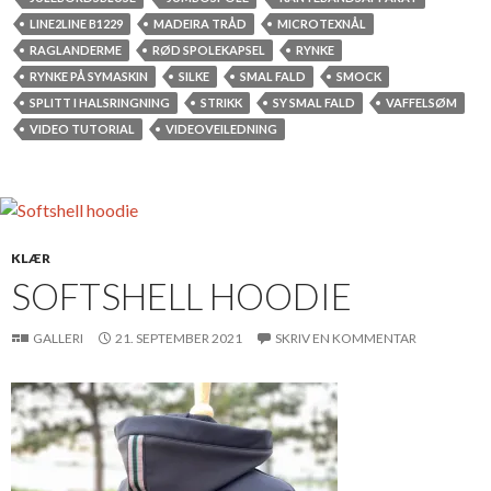
LINE2LINE B1229
MADEIRA TRÅD
MICROTEXNÅL
RAGLANDERME
RØD SPOLEKAPSEL
RYNKE
RYNKE PÅ SYMASKIN
SILKE
SMAL FALD
SMOCK
SPLITT I HALSRINGNING
STRIKK
SY SMAL FALD
VAFFELSØM
VIDEO TUTORIAL
VIDEOVEILEDNING
KLÆR
SOFTSHELL HOODIE
GALLERI
21. SEPTEMBER 2021
SKRIV EN KOMMENTAR