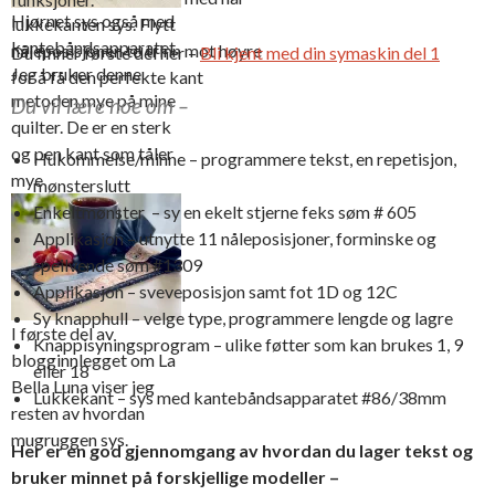
Hjørnet sys også med
lukkekanten sys. Flytt
kantebåndsapparatet.
nåleposisjonen to trinn mot høyre
Du finner første del her –
Bli kjent med din symaskin del 1
Jeg bruker denne
for å få den perfekte kant
metoden mye på mine
Du vil lære noe om –
quilter. De er en sterk
og pen kant som tåler
Hukommelse/minne – programmere tekst, en repetisjon,
mye
mønsterslutt
Enkeltmønster – sy en ekelt stjerne feks søm # 605
Applikasjon – utnytte 11 nåleposisjoner, forminske og
speilvende søm #1309
Applikasjon – sveveposisjon samt fot 1D og 12C
Sy knapphull – velge type, programmere lengde og lagre
I første del av
Knappisyningsprogram – ulike føtter som kan brukes 1, 9
blogginnlegget om La
eller 18
Bella Luna viser jeg
Lukkekant – sys med kantebåndsapparatet #86/38mm
resten av hvordan
mugruggen sys.
Her er en god gjennomgang av hvordan du lager tekst og
bruker minnet på forskjellige modeller –