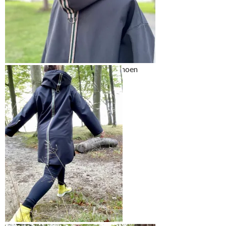
Jeg har valgt å sy min hoodie med noen
morsomme detaljer
Den er ganske enkel på
forsiden,