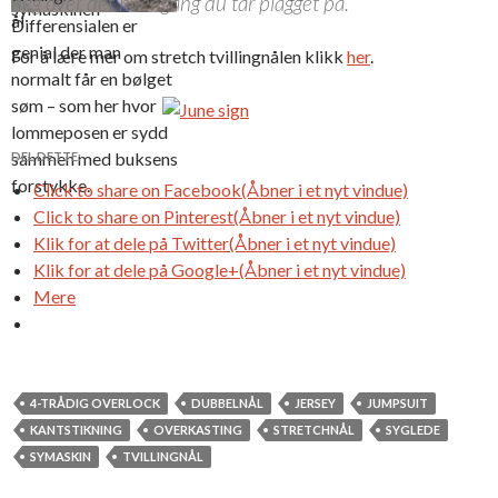
deg over det hver gang du tar plagget på.
symaskinen
ål
Differensialen er
genial der man
For å lære mer om stretch tvillingnålen klikk
her
.
normalt får en bølget
søm – som her hvor
lommeposen er sydd
sammen med buksens
DEL DETTE:
forstykke.
Click to share on Facebook(Åbner i et nyt vindue)
Click to share on Pinterest(Åbner i et nyt vindue)
Klik for at dele på Twitter(Åbner i et nyt vindue)
Klik for at dele på Google+(Åbner i et nyt vindue)
Mere
4-TRÅDIG OVERLOCK
DUBBELNÅL
JERSEY
JUMPSUIT
KANTSTIKNING
OVERKASTING
STRETCHNÅL
SYGLEDE
SYMASKIN
TVILLINGNÅL