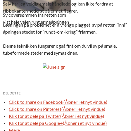
Selv har jeg veldig smale håndledd og kan ikke fordra at
ribbekanten nederst på ermet flagrer.
Sy coversømmen fra retten som
vist hele veien runt ermeåpningen
Løsningen på problemet er å vrenge plagget, sy på retten “inni”
åpningen stedet for “rundt-om-kring” friarmen.
Denne teknikken fungerer også fint om du vil sy på smale,
tubeformede steder med symaskinen.
DEL DETTE:
Click to share on Facebook(Åbner i et nyt vindue)
Click to share on Pinterest(Åbner i et nyt vindue)
Klik for at dele på Twitter(Åbner i et nyt vindue)
Klik for at dele på Google+(Åbner i et nyt vindue)
Mere