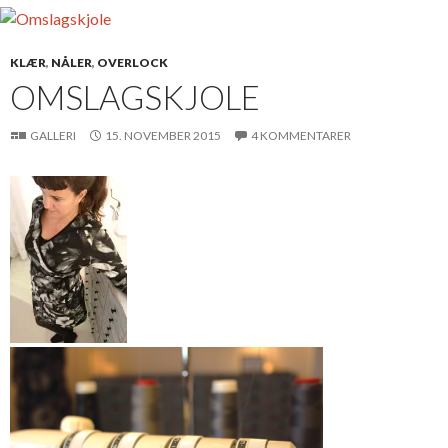
KLÆR
,
NÅLER
,
OVERLOCK
OMSLAGSKJOLE
GALLERI
15. NOVEMBER 2015
4 KOMMENTARER
Behagelig
omslagskjole i
jersey med
elegant sving i