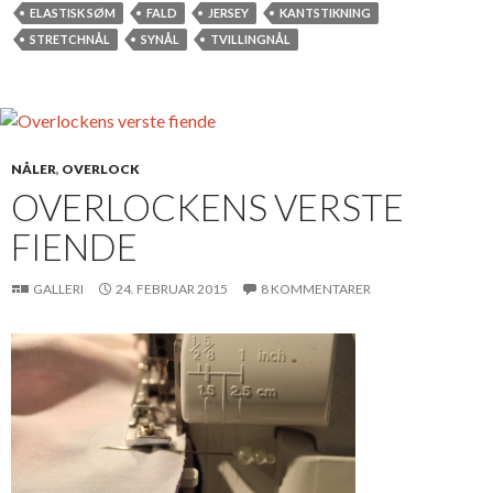
ELASTISK SØM
FALD
JERSEY
KANTSTIKNING
STRETCHNÅL
SYNÅL
TVILLINGNÅL
NÅLER
,
OVERLOCK
OVERLOCKENS VERSTE
FIENDE
GALLERI
24. FEBRUAR 2015
8 KOMMENTARER