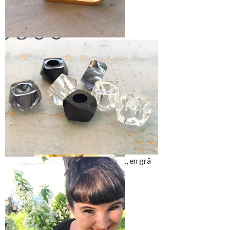
reiser
Tre snoren gjennom hullet i foten
Snoren er en sort
vokset
bomullsnor som
ikke er altfor
tykk. Perlene er i
akryl og har en
stor åpning – de
har en diameter på
12mm
Velg perler – jeg valgte å ha en sort, en grå
og en gjennomsiktig
Knyt snoren to ganger