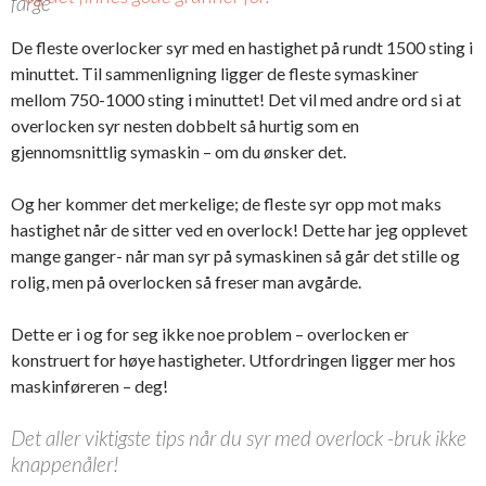
farge
De fleste overlocker syr med en hastighet på rundt 1500 sting i
minuttet. Til sammenligning ligger de fleste symaskiner
mellom 750-1000 sting i minuttet! Det vil med andre ord si at
overlocken syr nesten dobbelt så hurtig som en
gjennomsnittlig symaskin – om du ønsker det.
Og her kommer det merkelige; de fleste syr opp mot maks
hastighet når de sitter ved en overlock! Dette har jeg opplevet
mange ganger- når man syr på symaskinen så går det stille og
rolig, men på overlocken så freser man avgårde.
Dette er i og for seg ikke noe problem – overlocken er
konstruert for høye hastigheter. Utfordringen ligger mer hos
maskinføreren – deg!
Det aller viktigste tips når du syr med overlock -bruk ikke
knappenåler!