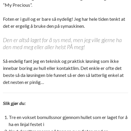
“My Precious”.
Foten er i gull og er bare så nydelig! Jeg har hele tiden tenkt at
det er ergelig å bruke den på symaskinen.
Den er altså laget for å sys med, men jeg ville gjerne ha
den med meg eller aller helst PÅ meg!
Så endelig fant jeg en teknisk og praktisk løsning som ikke
innebar boring av hull eller kontaktlim. Det enkle er ofte det
beste så da løsningen ble funnet så er den så latterlig enkel at
det nesten er pinlig…
Slik gjør du:
Tre en vokset bomullssnor gjennom hullet som er laget for å
ha en linjal festet i