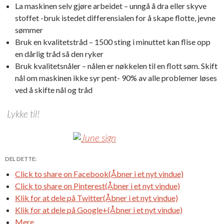
La maskinen selv gjøre arbeidet – unngå å dra eller skyve
stoffet -bruk istedet differensialen for å skape flotte, jevne
sømmer
Bruk en kvalitetstråd – 1500 sting i minuttet kan flise opp
en dårlig tråd så den ryker
Bruk kvalitetsnåler – nålen er nøkkelen til en flott søm. Skift
nål om maskinen ikke syr pent- 90% av alle problemer løses
ved å skifte nål og tråd
Lykke til!
DEL DETTE:
Click to share on Facebook(Åbner i et nyt vindue)
Click to share on Pinterest(Åbner i et nyt vindue)
Klik for at dele på Twitter(Åbner i et nyt vindue)
Klik for at dele på Google+(Åbner i et nyt vindue)
Mere