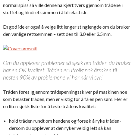
normal spiss så ville denne ha kjørt tvers gjennom trådene i
stoffet og hindret sømmen i å bli elastisk.
En god ide er også å velge litt lenger stinglengde om du bruker
den vanlige rettsømmen – sett den til 3.0 eller 3.5mm.
Om du opplever problemer så sjekk om tråden du bruker
har en OK kvalitet. Tråden er utrolig nok årsaken til
nesten 90% av problemene vi har når vi syr!
Tråden føres igjennom trådspenningsskiver på maskinen noe
som belaster tråden, men er viktig for å få en pen søm. Her er
en liten sjekk liste for å teste trådens kvalitet:
hold tråden rundt om hendene og forsøk å ryke tråden-
dersom du opplever at den ryker veldig lett så kan