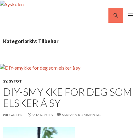
Søg
Syskolen
VIDERE
PRIMÆ
TIL
MENU
INDHOLD
Kategoriarkiv: Tilbehør
SY
,
SYFOT
DIY-SMYKKE FOR DEG SOM
ELSKER Å SY
GALLERI
9. MAJ 2018
SKRIV EN KOMMENTAR