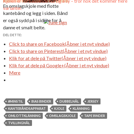
Kjolen er forbausende hurtig å sy – tror nok det kommer flere
En omslagskjole med flotte
varianter.
kantebånd og legg i siden. Bånd
er også sydd på i sidene for å
danne et smalt belte.
DEL DETTE:
Click to share on Facebook(Åbner i et nyt vindue)
Click to share on Pinterest(Åbner i et nyt vindue)
Klik for at dele på Twitter(Åbner i et nyt vindue)
Klik for at dele på Google+(Åbner i et nyt vindue)
Mere
#MINSTIL
BIAS BINDER
DUBBELNÅL
JERSEY
KANTEBÅNDSAPPARAT
KJOLE
KLÄNNING
OMLOTTKLÄNNING
OMSLAGSKJOLE
TAPE BINDER
TVILLINGNÅL