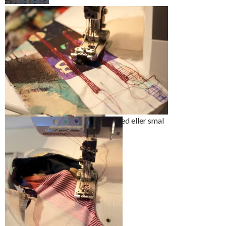
Enkel
jerseykjole
Jerseykjole
uten ermer
med
coversømsk
Sy en test – beslutt om du vil ha bred eller smal
anter
coversøm.
Bernina L220
Coversømsmaskin
Med en