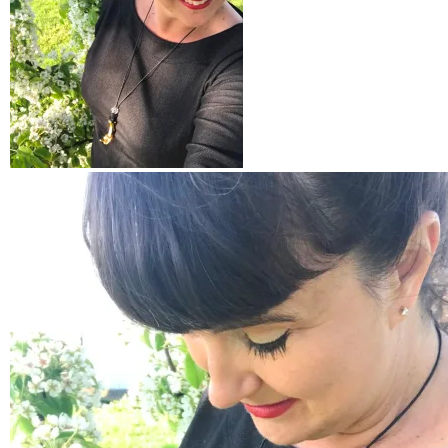
Bling – så gøy å ha et
egendesignet smykke
Snoren er er behagelig å ha på –
velg enten lærrem eller en vokset
bomullssnor for beste komfort