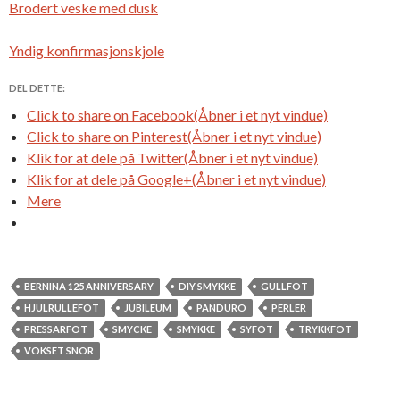
Brodert veske med dusk
Yndig konfirmasjonskjole
DEL DETTE:
Click to share on Facebook(Åbner i et nyt vindue)
Click to share on Pinterest(Åbner i et nyt vindue)
Klik for at dele på Twitter(Åbner i et nyt vindue)
Klik for at dele på Google+(Åbner i et nyt vindue)
Mere
BERNINA 125 ANNIVERSARY
DIY SMYKKE
GULLFOT
HJULRULLEFOT
JUBILEUM
PANDURO
PERLER
PRESSARFOT
SMYCKE
SMYKKE
SYFOT
TRYKKFOT
VOKSET SNOR