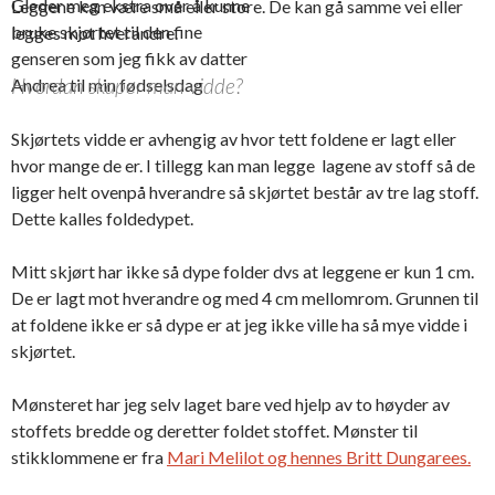
Gleder meg ekstra over å kunne
Leggene kan være små eller store. De kan gå samme vei eller
bruke skjørtet til den fine
legges mot hverandre.
genseren som jeg fikk av datter
Hvordan skaper man vidde?
Andrea til min fødselsdag
Skjørtets vidde er avhengig av hvor tett foldene er lagt eller
hvor mange de er. I tillegg kan man legge lagene av stoff så de
ligger helt ovenpå hverandre så skjørtet består av tre lag stoff.
Dette kalles foldedypet.
Mitt skjørt har ikke så dype folder dvs at leggene er kun 1 cm.
De er lagt mot hverandre og med 4 cm mellomrom. Grunnen til
at foldene ikke er så dype er at jeg ikke ville ha så mye vidde i
skjørtet.
Mønsteret har jeg selv laget bare ved hjelp av to høyder av
stoffets bredde og deretter foldet stoffet. Mønster til
stikklommene er fra
Mari Melilot og hennes Britt Dungarees.