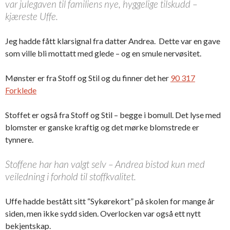
var julegaven til familiens nye, hyggelige tilskudd –
kjæreste Uffe.
Jeg hadde fått klarsignal fra datter Andrea. Dette var en gave
som ville bli mottatt med glede – og en smule nervøsitet.
Mønster er fra Stoff og Stil og du finner det her
90 317
Forklede
Stoffet er også fra Stoff og Stil – begge i bomull. Det lyse med
blomster er ganske kraftig og det mørke blomstrede er
tynnere.
Stoffene har han valgt selv – Andrea bistod kun med
veiledning i forhold til stoffkvalitet.
Uffe hadde bestått sitt “Sykørekort” på skolen for mange år
siden, men ikke sydd siden. Overlocken var også ett nytt
bekjentskap.