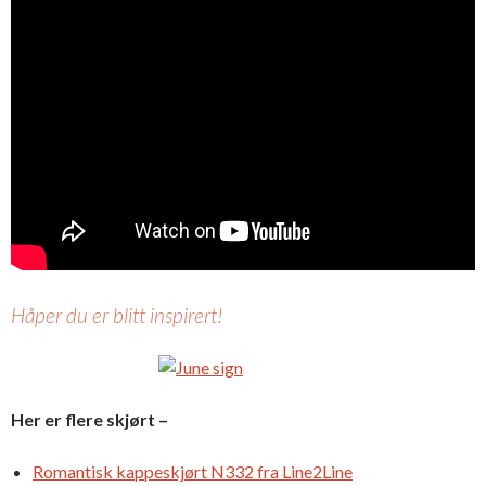
Håper du er blitt inspirert!
Her er flere skjørt –
Romantisk kappeskjørt N332 fra Line2Line