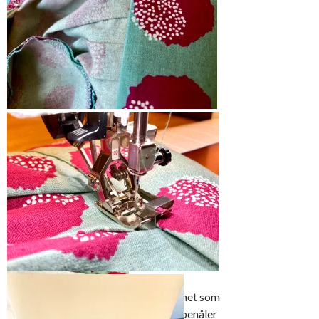
For at linningen skal
holde formen så har
jeg presset på en tynn
vlieseline
Sy til glidelåsen og fest uten at du syr
over tennene
Press linningen på vrangen
Fold den dobbelt og
press sømmonn samt
foldelinje
Monter kantsikningsfot 10D og la
sømguiden følge kanten av sømmonnet som
du presset inn. Jeg brukte ikke knappenåler