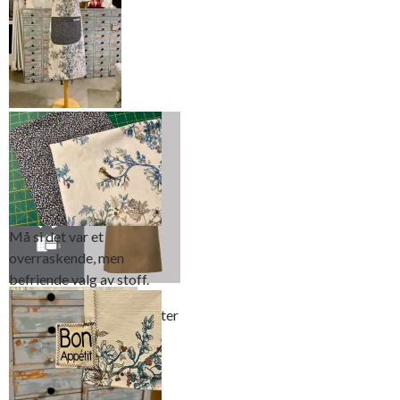
Sy ditt eget
forklede – en
spennende
julegave
Må si det var et
overraskende, men
befriende valg av stoff.
Utgangspunktet for
forkledet var dette mønster
fra Stoff og Stil