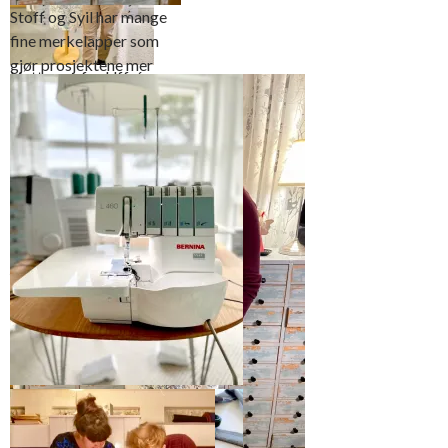
Stoff og Syil har mange
fine merkelapper som
gjør prosjektene mer
Hatten av for Uffe´s
personlige
innsats og stilige
design
Denne merkelappen kan
jeg skrive under på at
passer perfekt for den
unge mann…
Bindebånd og halsstropp ble
vrengsydd på overlocken