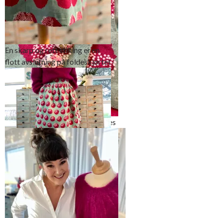
knapphullet
En skarp og rett stiking er en
flott avslutning på foldeskjørtet
Litt kreativ løsning, men jeg synes
den ble ganske så søt
Falden er så og si usynlig selvom
den er sydd på maskin