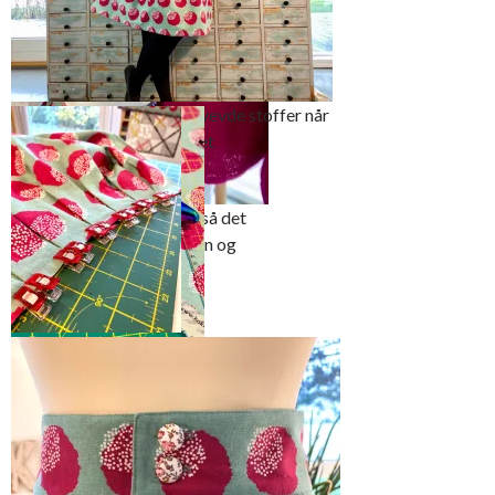
Foldeskjørt er perfekt til vevde stoffer når
du vil ha litt vidde i skjørtet
Dette skjørtet kan styles så det
passer både om sommeren og
vinteren
Stoffet er ikke så
Kokka er et japansk
bredt ca 110 cm, men
merke som har nydelig
det er rikelig til å lage
myke 100%
folder. Om du vil ha
bomullsstoffer som er
dype folder så beregn
vevd med lerretsbinding
en ekstra høyde stoff.
som ikke føles stivt