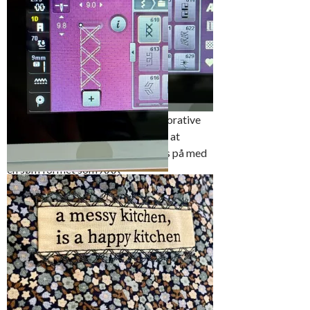
Marker forsiktig med en
Selve lommestoffet var tynnere
blyant
enn forkledestoffet. Vi klippet to
lommeposer og vrengsydde dem
sammen for større stabilitet.
Dette medførte også at det ble
mye enklere å sy lommen på
Uffes begeistring over alle de dekorative
sømmene var stor. Han ville gjerne at
merkelappen på lommen skulle sys på med
en søm formet som XXX
Til sist fant vi den riktige sømmen