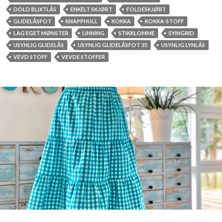
DOLD BLIXTLÅS
ENKELT SKJØRT
FOLDESKJØRT
GLIDELÅSFOT
KNAPPHULL
KOKKA
KOKKA-STOFF
LAG EGET MØNSTER
LINNING
STIKKLOMME
SYINGRID
USYNLIG GLIDELÅS
USYNLIG GLIDELÅSFOT 35
USYNLIG LYNLÅS
VEVD STOFF
VEVDE STOFFER