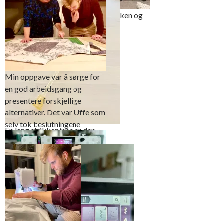
Forkledet er sydd både på overlocken og
symaskinen
Min oppgave var å sørge for
en god arbeidsgang og
presentere forskjellige
alternativer. Det var Uffe som
selv tok beslutningene
En lang strikkepinne er den
enkleste måten å vrenge lange
bånd på
Alle kanter ble først kastet
over med overlocken for så å