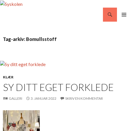
Søg
Syskolen
VIDERE
PRIMÆ
TIL
MENU
INDHOLD
Tag-arkiv: Bomullsstoff
KLÆR
SY DITT EGET FORKLEDE
GALLERI
3. JANUAR 2022
SKRIV EN KOMMENTAR