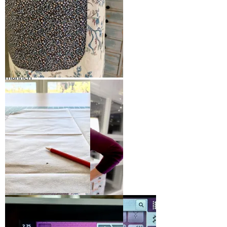
For beskrivelse av
hvordan stropp og
bindebånd er festet –
Kul plassering og litt rått
se link til blogginnlegg
uttrykk har denne
“Nytt forklede til
merkelappen fått
mannen”
Uffe endret formen på lommen så
den fikk avrundede hjørner
På mønsteret er det
laget hullmarkering for
plassering av lommen.