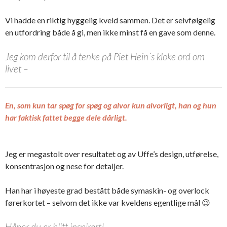
Vi hadde en riktig hyggelig kveld sammen. Det er selvfølgelig
en utfordring både å gi, men ikke minst få en gave som denne.
Jeg kom derfor til å tenke på Piet Hein´s kloke ord om
livet –
En, som kun tar spøg for spøg og alvor kun alvorligt, han og hun
har faktisk fattet begge dele dårligt.
Jeg er megastolt over resultatet og av Uffe’s design, utførelse,
konsentrasjon og nese for detaljer.
Han har i høyeste grad bestått både symaskin- og overlock
førerkortet – selvom det ikke var kveldens egentlige mål 😉
Håper du er blitt inspirert!