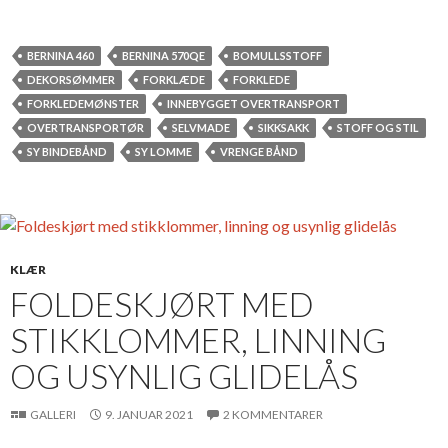
BERNINA 460
BERNINA 570QE
BOMULLSSTOFF
DEKORSØMMER
FORKLÆDE
FORKLEDE
FORKLEDEMØNSTER
INNEBYGGET OVERTRANSPORT
OVERTRANSPORTØR
SELVMADE
SIKKSAKK
STOFF OG STIL
SY BINDEBÅND
SY LOMME
VRENGE BÅND
KLÆR
FOLDESKJØRT MED
STIKKLOMMER, LINNING
OG USYNLIG GLIDELÅS
GALLERI
9. JANUAR 2021
2 KOMMENTARER