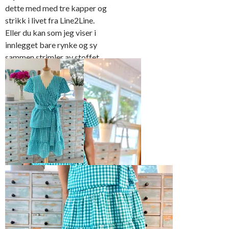
dette med med tre kapper og
strikk i livet fra Line2Line.
Eller du kan som jeg viser i
innlegget bare rynke og sy
sammen strimler av stoffet
Skjørtet er sydd i
“køkkenternet” bomullsstoff
Til skjørtet er det sydd
i en frisk turkis farge
en omslagstopp så det
blir et todelt antrekk