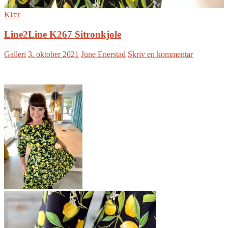
Klær
Line2Line K267 Sitronkjole
Galleri
3. oktober 2021
June Enerstad
Skriv en kommentar
Hvem sier at hverdagen
skal være grå og
kjedelig? Her er min nye
hverdagskjole