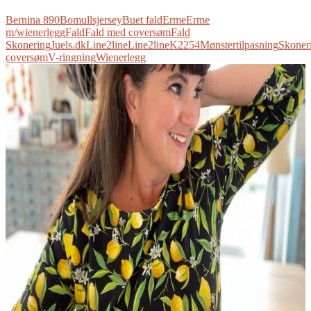
Bernina 890
Bomullsjersey
Buet fald
Erme
Erme
m/wienerlegg
Fald
Fald med coversøm
Fald
Skonering
Juels.dk
Line2line
Line2lineK2254
Mønstertilpasning
Skoner
coversøm
V-ringning
Wienerlegg