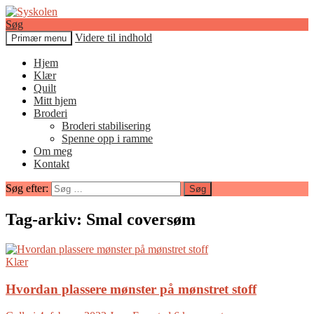
Søg
Videre til indhold
Primær menu
Syskolen
Hjem
Klær
Quilt
Mitt hjem
Broderi
Broderi stabilisering
Spenne opp i ramme
Om meg
Kontakt
Søg efter:
Tag-arkiv: Smal coversøm
Klær
Hvordan plassere mønster på mønstret stoff