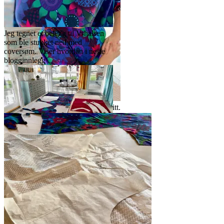
Jeg tegnet et belegg til V-halsen
som ble stukket ned med
coversøm. Viser hvordan i neste
blogginnlegg
Ermene er min absolutte nye favoritt.
Det fine wienerlegget et godt
alternativ for kraftige overarmer
Under normale omstendligheter
ville jeg legge mønsterdelene som
vist på bildet. Se hvordan
forstykket ligger til fold