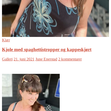
Klær
Kjole med spaghettistropper og kappeskjørt
Galleri
21. juni 2021
June Enerstad
2 kommentarer