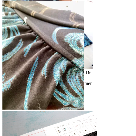
Neste moment er å sy
skjørtet. Det består av fire
kapper
Stroppene har en supergod
plassering. Den doble empiretoppen
gir støtte om du har en stor byste
Kappene måler 16 cm inklusive sømmonn. Det
er smart å skjære og sy sammen til en lang
strimmel før du begynner å rynke dem sammen
Jeg pleier ikke å beregne hvor mye stoff
som går til kappene, men jeg har laget et
blogginnlegg om du vi beregne stoff og
rynker.