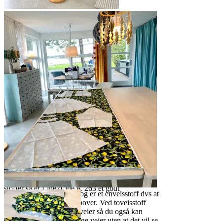
Kjolens enkle snitt og ikke altfor
voluminøse skjørt passer perfekt som
hverdagskjole
Line2Line K267 er beregnet til
elastiske stoffer. Vil du sy i faste
stoffer så er Line2Line K 263 et godt
Stoffet måler ca 2 meter og er et enveisstoff dvs at
alternativ
sitronene vokser kun oppover. Ved toveisstoff
vokser mønsteret begge veier så du også kan
legge mønsterdelene begge veier uten at det vil se