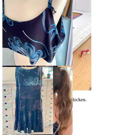
sømmonn
Fest stroppen på forstykket
og før den over til
bakstykket og fest den der.
Gjenta for motsatt side
Obs. Vær nøye med å legge
stroppene så du ikke syr den inn i
noen av sømmene. . Slik ser ferdig
resultat ut
Jeg valgte å feste stroppem fast med
symaskinen. Resten ble sydd på overlocken.