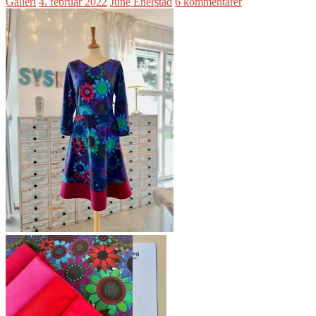
Galleri
4. februar 2022
June Enerstad
6 kommentarer
Denne V-halsen er ikke så dypt
utringet