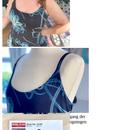
Kjolen er sydd til de varme
sommerdagene
Spahettistroppene danner en fin overgang der
toppen går over i en myk bue fra utringningen