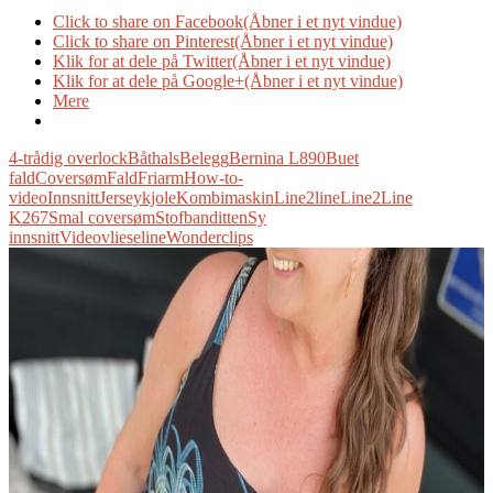
Click to share on Facebook(Åbner i et nyt vindue)
Click to share on Pinterest(Åbner i et nyt vindue)
Klik for at dele på Twitter(Åbner i et nyt vindue)
Klik for at dele på Google+(Åbner i et nyt vindue)
Mere
4-trådig overlock
Båthals
Belegg
Bernina L890
Buet
fald
Coversøm
Fald
Friarm
How-to-
video
Innsnitt
Jerseykjole
Kombimaskin
Line2line
Line2Line
K267
Smal coversøm
Stofbanditten
Sy
innsnitt
Video
vlieseline
Wonderclips