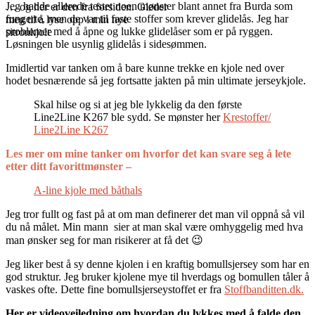
Jeg hadde allerede testet noen mønster blant annet fra Burda som
… og her er den fra forsiden. Gleder
fungerte, men de var til faste stoffer som krever glidelås. Jeg har
meg til å lyse opp i min nye
problemer med å åpne og lukke glidelåser som er på ryggen.
sitronkjole
Løsningen ble usynlig glidelås i sidesømmen.
Imidlertid var tanken om å bare kunne trekke en kjole ned over
hodet besnærende så jeg fortsatte jakten på min ultimate jerseykjole.
Skal hilse og si at jeg ble lykkelig da den første
Line2Line K267 ble sydd. Se mønster her
Krestoffer/
Line2Line K267
Les mer om mine tanker om hvorfor det kan svare seg å lete
etter ditt favorittmønster –
A-line kjole med båthals
Jeg tror fullt og fast på at om man definerer det man vil oppnå så vil
du nå målet. Min mann sier at man skal være omhyggelig med hva
man ønsker seg for man risikerer at få det 😉
Jeg liker best å sy denne kjolen i en kraftig bomullsjersey som har en
god struktur. Jeg bruker kjolene mye til hverdags og bomullen tåler å
vaskes ofte. Dette fine bomullsjerseystoffet er fra
Stoffbanditten.dk.
Her er videoveiledning om hvordan du lykkes med å falde den