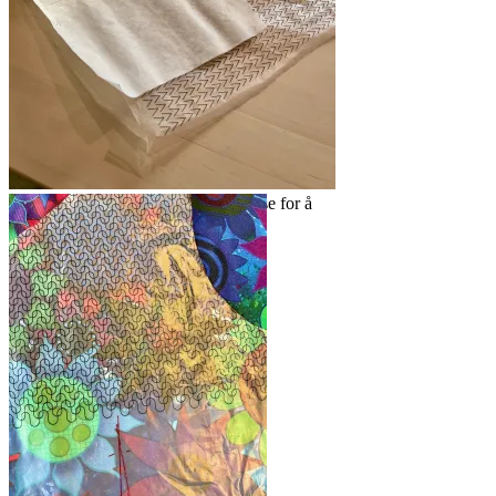
Det er viktig å se hvilket mønster som
ligger skjult på den andre siden
Jeg brukte en gjennomsiktlig stor pose for å
tegne av forstykket
Husk å tegne inn innsnitt