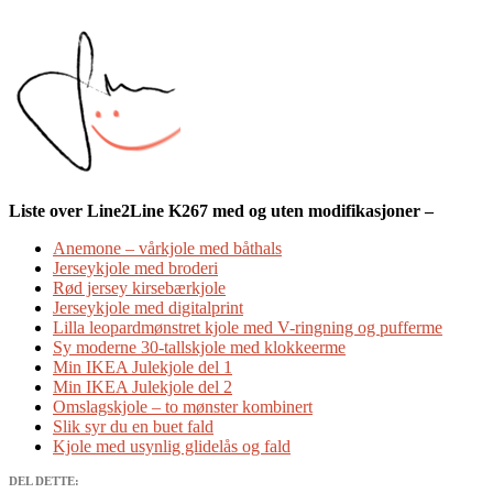
Liste over Line2Line K267 med og uten modifikasjoner –
Anemone – vårkjole med båthals
Jerseykjole med broderi
Rød jersey kirsebærkjole
Jerseykjole med digitalprint
Lilla leopardmønstret kjole med V-ringning og pufferme
Sy moderne 30-tallskjole med klokkeerme
Min IKEA Julekjole del 1
Min IKEA Julekjole del 2
Omslagskjole – to mønster kombinert
Slik syr du en buet fald
Kjole med usynlig glidelås og fald
DEL DETTE: