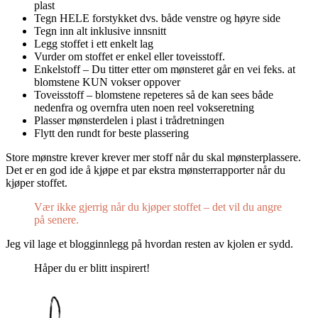
plast
Tegn HELE forstykket dvs. både venstre og høyre side
Tegn inn alt inklusive innsnitt
Legg stoffet i ett enkelt lag
Vurder om stoffet er enkel eller toveisstoff.
Enkelstoff – Du titter etter om mønsteret går en vei feks. at
blomstene KUN vokser oppover
Toveisstoff – blomstene repeteres så de kan sees både
nedenfra og overnfra uten noen reel vokseretning
Plasser mønsterdelen i plast i trådretningen
Flytt den rundt for beste plassering
Store mønstre krever krever mer stoff når du skal mønsterplassere.
Det er en god ide å kjøpe et par ekstra mønsterrapporter når du
kjøper stoffet.
Vær ikke gjerrig når du kjøper stoffet – det vil du angre
på senere.
Jeg vil lage et blogginnlegg på hvordan resten av kjolen er sydd.
Håper du er blitt inspirert!