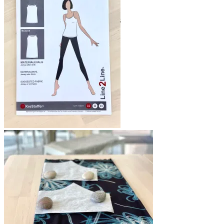
Kjolen er uten ermer og med generøs
vidde i skjørtet
Kjolen er som en liten
sommerflørt – empirelivet
med påsydde rynkede
kapper gir liv og bevegelse
Denne toppen fra Line2Line B1246
er utgangspunktet for kjolen – jeg
likte godt den buede utringningen