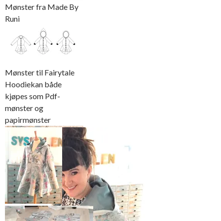
Mønster fra Made By
Runi
Mønster til Fairytale
Hoodiekan både
kjøpes som Pdf-
mønster og
papirmønster
Jakken sett
Jeg falt pladask for