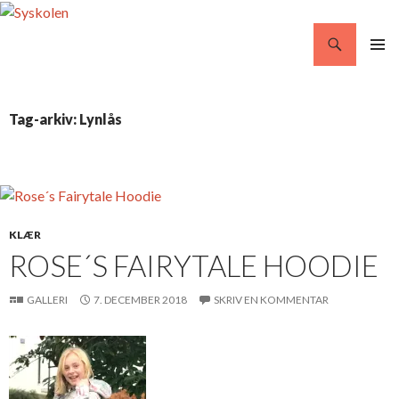
Søg
Syskolen
VIDERE
PRIMÆ
TIL
MENU
INDHOLD
Tag-arkiv: Lynlås
KLÆR
ROSE´S FAIRYTALE HOODIE
GALLERI
7. DECEMBER 2018
SKRIV EN KOMMENTAR