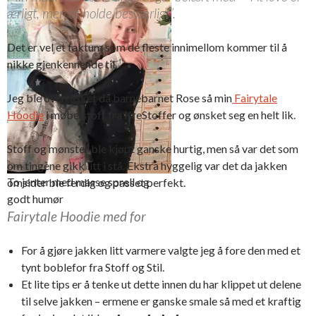
egen Fairytale Hoodie
ærligt, men at holde besværligt”.
Det er vel et faktum som de fleste innimellom kommer til å
nikke gjenkennende til.
Jeg ble overrasket da barnebarnet Rose så min
Fairytale
Hoodie
i møbelstoff fra KreStoffer og ønsket seg en helt lik.
Stoff og mønster ble kjøpt ganske hurtig, men så var det som
om tingene gikk litt i stå. Ekstra hyggelig var det da jakken
To jenter med masse sprell og
omsider ble ferdig og passet perfekt.
godt humør
Fairytale Hoodie med for
For å gjøre jakken litt varmere valgte jeg å fore den med et
tynt boblefor fra Stoff og Stil.
Et lite tips er å tenke ut dette innen du har klippet ut delene
til selve jakken – ermene er ganske smale så med et kraftig