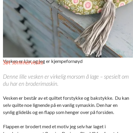
Vesken er klar og jeg er kjempefornøyd
Søt sommerveske
Denne lille vesken er virkelig morsom å lage – spesielt om
du har en broderimaskin.
Vesken er består av et quiltet forstykke og bakstykke. Du kan
selv quilte noe lignende på en vanlig symaskin. Den har en
synlig glidelås og en flapp som henger over på forsiden.
Flappen er brodert med et motiv jeg selv har laget i