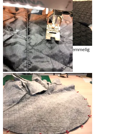
Ferdig resultat ser så
gjennomarbeidet og flott ut
Foret begynner å ta form, men er temmelig
“puffy”
For å sørge for at foret får en god
fasong stikkes sømmene ned med
en stikning et par millimeter til
siden for sammensyningen