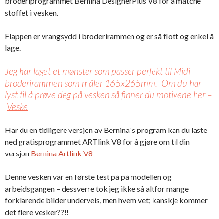
broderiprogrammet Bernina DesignerPlus V8 for å matche
stoffet i vesken.
Flappen er vrangsydd i broderirammen og er så flott og enkel å
lage.
Jeg har laget et mønster som passer perfekt til Midi-
broderirammen som måler 165x265mm. Om du har
lyst til å prøve deg på vesken så finner du motivene her –
Veske
Har du en tidligere versjon av Bernina´s program kan du laste
ned gratisprogrammet ARTlink V8 for å gjøre om til din
versjon
Bernina Artlink V8
Denne vesken var en første test på på modellen og
arbeidsgangen – dessverre tok jeg ikke så altfor mange
forklarende bilder underveis, men hvem vet; kanskje kommer
det flere vesker??!!