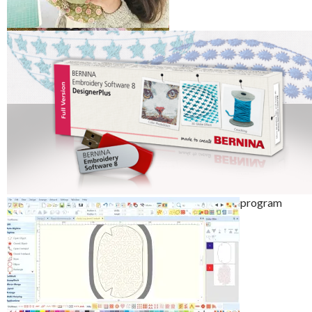
Stor nok til mobiltelefon og
pengepung og en lebestift
Vesken har lekre detaljer
Perfekt størrelse når man ikke
skal ha hele sitt liv med…
Mønster og broderier er laget i Bernina´s broderiprogram
DesignerPlus V8