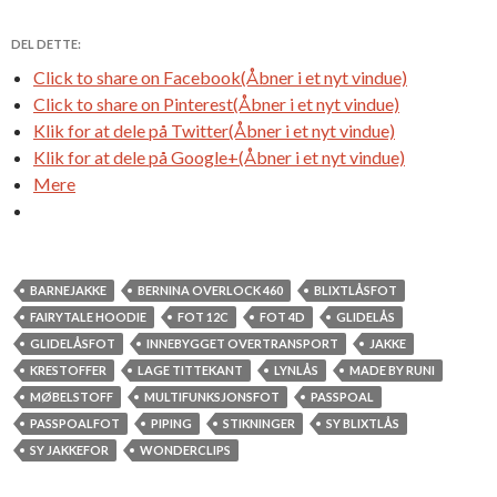
DEL DETTE:
Click to share on Facebook(Åbner i et nyt vindue)
Click to share on Pinterest(Åbner i et nyt vindue)
Klik for at dele på Twitter(Åbner i et nyt vindue)
Klik for at dele på Google+(Åbner i et nyt vindue)
Mere
BARNEJAKKE
BERNINA OVERLOCK 460
BLIXTLÅSFOT
FAIRYTALE HOODIE
FOT 12C
FOT 4D
GLIDELÅS
GLIDELÅSFOT
INNEBYGGET OVERTRANSPORT
JAKKE
KRESTOFFER
LAGE TITTEKANT
LYNLÅS
MADE BY RUNI
MØBELSTOFF
MULTIFUNKSJONSFOT
PASSPOAL
PASSPOALFOT
PIPING
STIKNINGER
SY BLIXTLÅS
SY JAKKEFOR
WONDERCLIPS