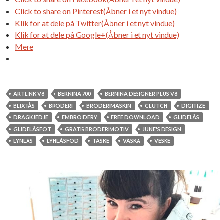
Click to share on Pinterest(Åbner i et nyt vindue)
Klik for at dele på Twitter(Åbner i et nyt vindue)
Klik for at dele på Google+(Åbner i et nyt vindue)
Mere
ARTLINK V8
BERNINA 700
BERNINA DESIGNER PLUS V8
BLIXTÅS
BRODERI
BRODERIMASKIN
CLUTCH
DIGITIZE
DRAGKJEDJE
EMBROIDERY
FREE DOWNLOAD
GLIDELÅS
GLIDELÅSFOT
GRATIS BRODERIMOTIV
JUNE'S DESIGN
LYNLÅS
LYNLÅSFOD
TASKE
VÄSKA
VESKE