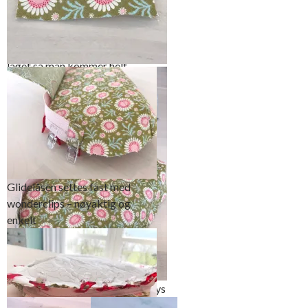
som har innebygget
overtransport evnt den
vanlige 4 . Disse føttene er
laget så man kommer helt
Jeg valgte en synlig glidelås på
nærme tennene på
25cm til vesken. I hver ende ble
glidlåsen noe som vi kan
det sydd en avslutining i veskens
utnytte til å komme helt
stoff for å få en fin overgang fra
nærme tittekanten. Det er
glidelås til sidesøm
viktig at du husker å flytte
nålen enten helt ut til
venstre eller høyre
Glidelåsen settes fast med
nåleposisjon
wonderclips – nøyaktig og
enkelt
Den vrengsydde veskaflappen sys
fast først til veskens “bakstykke”