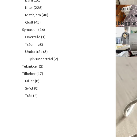
Barn
(20)
Puten har
Klær
(226)
praktiske 
Mitt hjem
(40)
i bloggin
Quilt
(45)
Symaskin
(16)
Overtråd
(1)
Trådning
(2)
Undertråd
(3)
Tykk undertråd
(2)
Puten er 
Teknikker
(2)
i lin og d
Tilbehør
(17)
Du kan br
garnbrode
Nåler
(8)
mange av 
Syfot
(8)
modellene.
Tråd
(4)
har – jo s