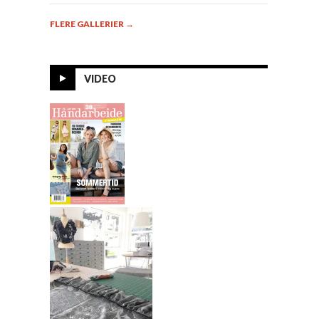
FLERE GALLERIER
→
VIDEO
Alt om
Håndarbeide 7-
2014
Mønster til
sommerkjole