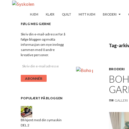
VIDERE TIL INDHOLD
Søg
Syskolen
HJEM
KLÆR
QUILT
MITT HJEM
BRODERI
– ganske enkel syglede
FØLG MEG GJERNE
Skriv din e-mail-adresse for å
følge bloggen og motta
informasjon om nye innlegg
Tag-arkiv
sammen med 0 andre
kreative personer.
S
BRODERI
k
BOH
r
i
GAR
v
d
i
POPULÆRT PÅ BLOGGEN
GALLERI
n
e
-
m
Bli kjent med din symaskin
a
DEL 2
i