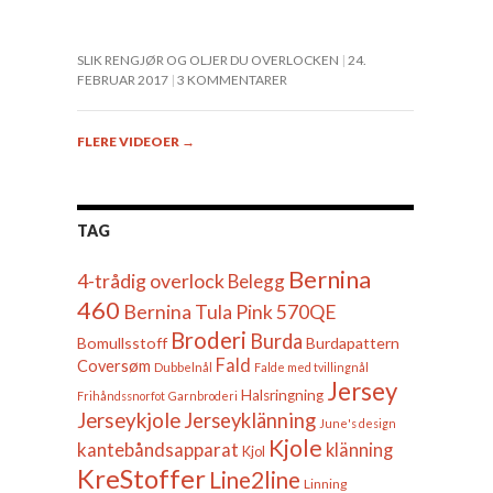
SLIK RENGJØR OG OLJER DU OVERLOCKEN
24.
FEBRUAR 2017
3 KOMMENTARER
FLERE VIDEOER
→
TAG
Bernina
4-trådig overlock
Belegg
460
Bernina Tula Pink 570QE
Broderi
Burda
Bomullsstoff
Burdapattern
Fald
Coversøm
Dubbelnål
Falde med tvillingnål
Jersey
Halsringning
Frihåndssnorfot
Garnbroderi
Jerseykjole
Jerseyklänning
June's design
Kjole
kantebåndsapparat
klänning
Kjol
KreStoffer
Line2line
Linning