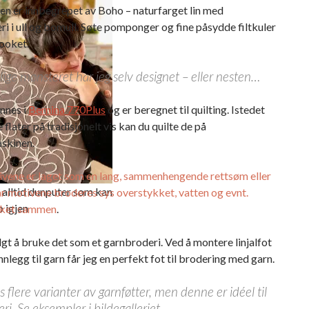
en er innbegrepet av Boho – naturfarget lin med
i i ull og bomull. Søte pomponger og fine påsydde filtkuler
looket.
ige mønsteret har jeg selv designet – eller nesten…
sort
ast
nnes i
Bernina 770Plus
og er beregnet til quilting. Istedet
e flater på tradisjonelt vis kan du quilte de på
skinen.
puten
ivene er laget som en lang, sammenhengende rettsøm eller
 alltid dunputer som kan
r motivene broderes sys overstykket, vatten og evnt.
p igjen
kket sammen
.
lgt å bruke det som et garnbroderi. Ved å montere linjalfot
nlegg til garn får jeg en perfekt fot til brodering med garn.
s flere varianter av garnføtter, men denne er idéel til
ri. Se eksempler i bildegalleriet.