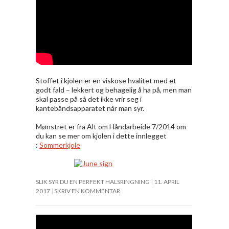
Stoffet i kjolen er en viskose hvalitet med et
godt fald – lekkert og behagelig å ha på, men man
skal passe på så det ikke vrir seg i
kantebåndsapparatet når man syr.
Mønstret er fra Alt om Håndarbeide 7/2014 om
du kan se mer om kjolen i dette innlegget
:
Sommerkjole
SLIK SYR DU EN PERFEKT HALSRINGNING
11. APRIL
2017
SKRIV EN KOMMENTAR