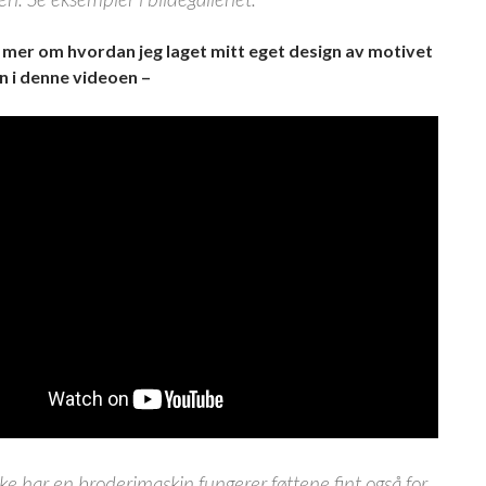
 mer om hvordan jeg laget mitt eget design av motivet
n i denne videoen –
e har en broderimaskin fungerer føttene fint også for