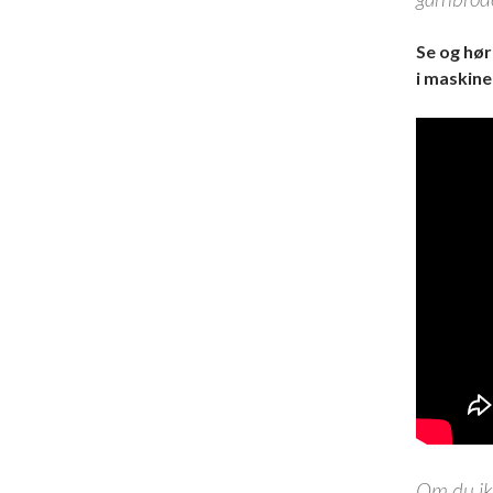
Se og hør
i maskine
Om du ikk