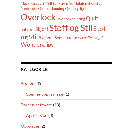
Multifunktionsfot
Maskinbroderi
Multifunksjonsfot
Nederdel
Omslagskjole
Omlottklänning
Overlock
Quilt
Overlocker
Piping
Stoff og Stil
Stof
Skjørt
Rullesøm
og Stil
Syglede
Symaskin
Tittekant
Tvillingnål
Wonderclips
KATEGORIER
Broderi
(35)
Spenne opp i ramme
(1)
Broderi software
(13)
Applikasjon
(3)
Oppgaver
(2)