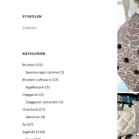
l
a
d
SYSKOLEN
r
e
Syskolen
s
s
e
h
KATEGORIER
e
r
Broderi
(35)
:
Spenne opp i ramme
(1)
Broderi software
(13)
Applikasjon
(3)
Oppgaver
(2)
Det er gøy
Oppgaver symaskin
(1)
plutselig e
Overlock
(27)
Sømmer
(4)
Sy
(67)
Syglede
(318)