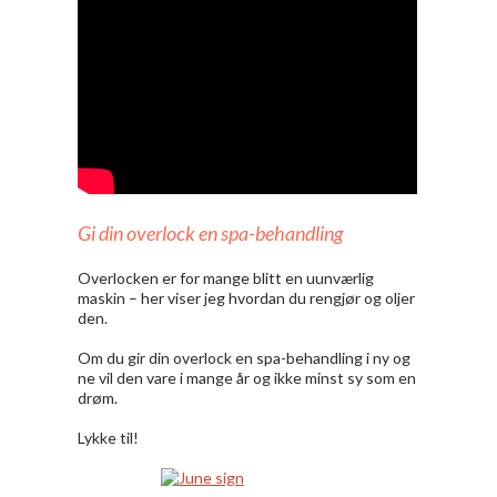
Gi din overlock en spa-behandling
Overlocken er for mange blitt en uunværlig
maskin – her viser jeg hvordan du rengjør og oljer
den.
Om du gir din overlock en spa-behandling i ny og
ne vil den vare i mange år og ikke minst sy som en
drøm.
Lykke til!