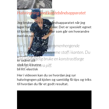
For å gjøre det enkelt
Halsringning med kantebåndsapparatet
pleier jeg å sy sammen
den ene sidesømmen
Jeg bruker ofte kantebåndsapparatet når jeg
før jeg rynker stykkene
lager halsringinger til kjoler. Det er spesielt egnet
sammen. Her er jeg klar
til kjoler med omslag eller som går om hverandre
til å sy sammen den
Når
med en søm i livet.
siste sidesømmen
kantebåndsapp
etter at kappen eller
aratet er
For å få en flott og sammenhengende
volangen er sydd på
montert føres
båndet inn i
uttrykk bruker jeg samme stoff i kanten. Du
guiden. Båndet
kan selvfølgelig bruke en konstrastfarge
er skåret på
skrå for å kunne
som gir et ekstra piff.
bli litt elastisk
Her i videoen kan du se hvordan jeg syr
halsringngen på kjolen og samtidig få tips og triks
til hvordan du får et godt resultat.