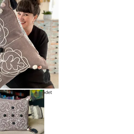
 når idéen man har i hodet
r blitt virkelighet