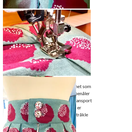
over tennene
Press linningen på vrangen
Fold den dobbelt og
press sømmonn samt
foldelinje
Monter kantsikningsfot 10D og la
sømguiden følge kanten av sømmonnet som
du presset inn. Jeg brukte ikke knappenåler
da min maskin har innebygget overtransport
og nålene skaper litt “bølger”. Om du er
Åpne linningen og legg
nybegynner så er det nesten bedre å tråkle
den rette mot rette,
før du syr.
fingerpress og sy
sømmen som vist på