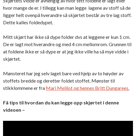
Skjørtets vidde er avhengig av hvor tett foldene er lagt eller
hvor mange de er. I tillegg kan man legge lagene av stoff så de
ligger helt ovenpå hverandre så skjørtet består av tre lag stoff.
Dette kalles foldedypet.
Mitt skjørt har ikke så dype folder dvs at leggene er kun 1 cm.
De er lagt mot hverandre og med 4 cm mellomrom. Grunnen til
at foldene ikke er så dype er at jeg ikke ville ha så mye vidde i
skjørtet.
Mønsteret har jeg selv laget bare ved hjelp av to høyder av
stoffets bredde og deretter foldet stoffet. Mønster til
stikklommene er fra
Mari Melilot og hennes Britt Dungarees.
Få tips til hvordan du kan legge opp skjørtet i denne
videoen –