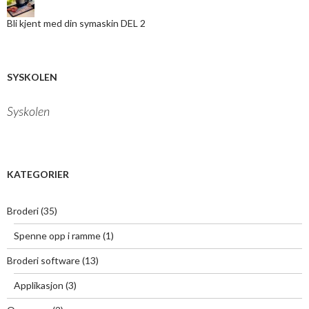
m
a
Bli kjent med din symaskin DEL 2
i
l
a
d
r
SYSKOLEN
e
s
Syskolen
s
e
h
e
r
KATEGORIER
:
Broderi
(35)
Spenne opp i ramme
(1)
Broderi software
(13)
Applikasjon
(3)