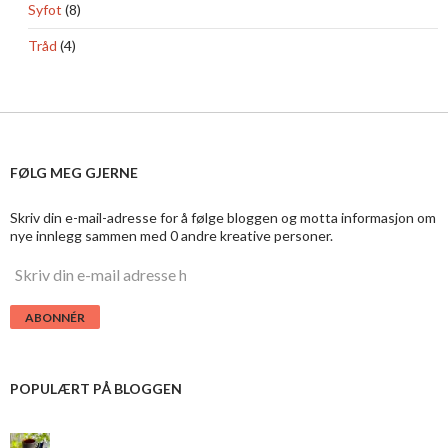
Syfot
(8)
Tråd
(4)
FØLG MEG GJERNE
Skriv din e-mail-adresse for å følge bloggen og motta informasjon om
nye innlegg sammen med 0 andre kreative personer.
S
k
r
i
v
d
i
POPULÆRT PÅ BLOGGEN
n
e
-