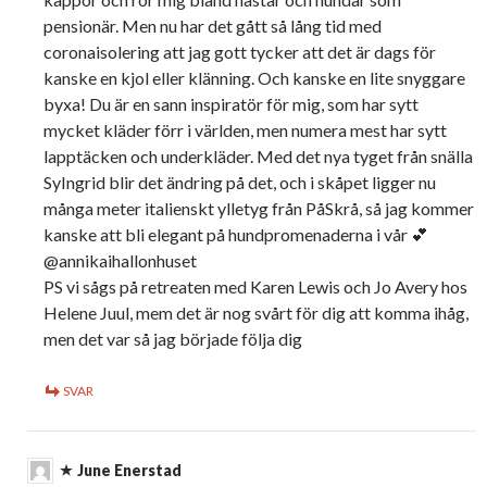
pensionär. Men nu har det gått så lång tid med
coronaisolering att jag gott tycker att det är dags för
kanske en kjol eller klänning. Och kanske en lite snyggare
byxa! Du är en sann inspiratör för mig, som har sytt
mycket kläder förr i världen, men numera mest har sytt
lapptäcken och underkläder. Med det nya tyget från snälla
SyIngrid blir det ändring på det, och i skåpet ligger nu
många meter italienskt ylletyg från PåSkrå, så jag kommer
kanske att bli elegant på hundpromenaderna i vår 💕
@annikaihallonhuset
PS vi sågs på retreaten med Karen Lewis och Jo Avery hos
Helene Juul, mem det är nog svårt för dig att komma ihåg,
men det var så jag började följa dig
SVAR
June Enerstad