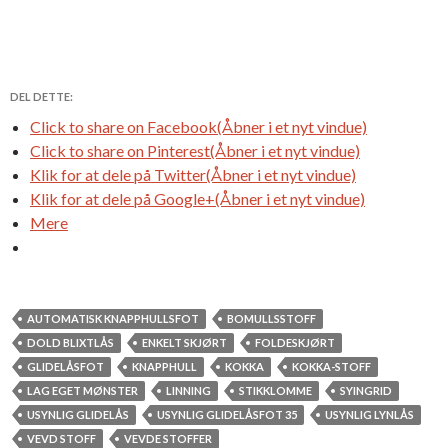
DEL DETTE:
Click to share on Facebook(Åbner i et nyt vindue)
Click to share on Pinterest(Åbner i et nyt vindue)
Klik for at dele på Twitter(Åbner i et nyt vindue)
Klik for at dele på Google+(Åbner i et nyt vindue)
Mere
AUTOMATISK KNAPPHULLSFOT
BOMULLSSTOFF
DOLD BLIXTLÅS
ENKELT SKJØRT
FOLDESKJØRT
GLIDELÅSFOT
KNAPPHULL
KOKKA
KOKKA-STOFF
LAG EGET MØNSTER
LINNING
STIKKLOMME
SYINGRID
USYNLIG GLIDELÅS
USYNLIG GLIDELÅSFOT 35
USYNLIG LYNLÅS
VEVD STOFF
VEVDE STOFFER