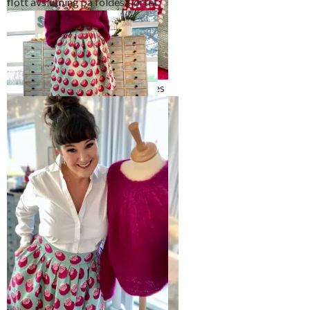
flott avslutning på foldeskjørtet
Litt kreativ løsning, men jeg synes
den ble ganske så søt
Falden er så og si usynlig selvom
den er sydd på maskin