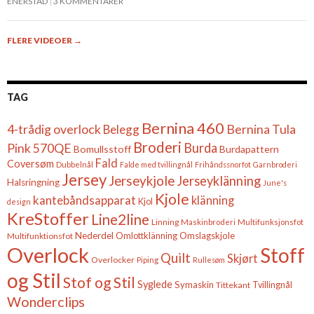
ENERSTAD
3 KOMMENTARER
FLERE VIDEOER
→
TAG
Bernina 460
4-trådig overlock
Belegg
Bernina Tula
Broderi
Burda
Pink 570QE
Bomullsstoff
Burdapattern
Fald
Coversøm
Dubbelnål
Falde med tvillingnål
Frihåndssnorfot
Garnbroderi
Jersey
Jerseykjole
Jerseyklänning
Halsringning
June's
Kjole
kantebåndsapparat
klänning
Kjol
design
KreStoffer
Line2line
Linning
Maskinbroderi
Multifunksjonsfot
Nederdel
Omslagskjole
Multifunktionsfot
Omlottklänning
Overlock
Stoff
Quilt
Skjørt
Overlocker
Piping
Rullesøm
og Stil
Stof og Stil
Syglede
Symaskin
Tittekant
Tvillingnål
Wonderclips