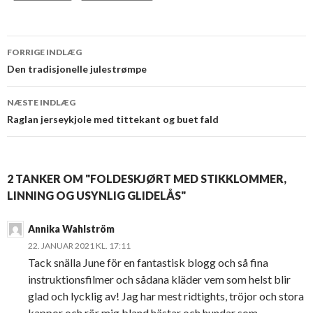
FORRIGE INDLÆG
Indlæg
Den tradisjonelle julestrømpe
navigation
NÆSTE INDLÆG
Raglan jerseykjole med tittekant og buet fald
2 TANKER OM "FOLDESKJØRT MED STIKKLOMMER,
LINNING OG USYNLIG GLIDELÅS"
Annika Wahlström
22. JANUAR 2021 KL. 17:11
Tack snälla June för en fantastisk blogg och så fina
instruktionsfilmer och sådana kläder vem som helst blir
glad och lycklig av! Jag har mest ridtights, tröjor och stora
kappor och rör mig bland hästar och hundar som