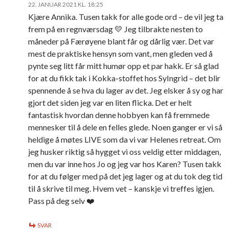
22. JANUAR 2021 KL. 18:25
Kjære Annika. Tusen takk for alle gode ord – de vil jeg ta
frem på en regnværsdag 💛 Jeg tilbrakte nesten to
måneder på Færøyene blant får og dårlig vær. Det var
mest de praktiske hensyn som vant, men gleden ved å
pynte seg litt får mitt humør opp et par hakk. Er så glad
for at du fikk tak i Kokka-stoffet hos SyIngrid – det blir
spennende å se hva du lager av det. Jeg elsker å sy og har
gjort det siden jeg var en liten flicka. Det er helt
fantastisk hvordan denne hobbyen kan få fremmede
mennesker til å dele en felles glede. Noen ganger er vi så
heldige å møtes LIVE som da vi var Helenes retreat. Om
jeg husker riktig så hygget vi oss veldig etter middagen,
men du var inne hos Jo og jeg var hos Karen? Tusen takk
for at du følger med på det jeg lager og at du tok deg tid
til å skrive til meg. Hvem vet – kanskje vi treffes igjen.
Pass på deg selv ❤️
SVAR