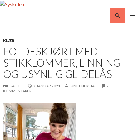
Søg
Syskolen
VIDERE
PRIMÆ
TIL
MENU
INDHOLD
KLÆR
FOLDESKJØRT MED
STIKKLOMMER, LINNING
OG USYNLIG GLIDELÅS
GALLERI
9. JANUAR 2021
JUNE ENERSTAD
2
KOMMENTARER