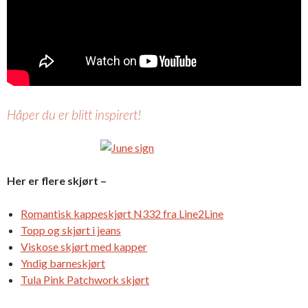
Håper du er blitt inspirert!
Her er flere skjørt –
Romantisk kappeskjørt N332 fra Line2Line
Topp og skjørt i jeans
Viskose skjørt med kapper
Yndig barneskjørt
Tula Pink Patchwork skjørt