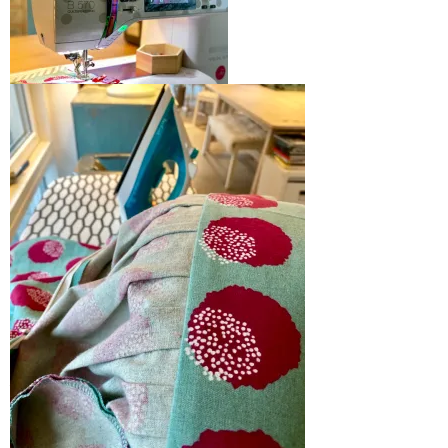
hendene kan stikkes ned
lommeposen og legg
i en lomme!
sømmonnet på
samme måte. Fest,
klipp og sy resten av
Jeg liker godt når
sidesømmen
linningen er bred –
Sy fra siden der du ser foldene –
denne måler 16 cm
dette forhindrer at noen legger
inkl sømmonn Dvs
seg feil når du syr
ferdig mål er 7 cm.
For at linningen skal
holde formen så har
jeg presset på en tynn
vlieseline
Sy til glidelåsen og fest uten at du syr