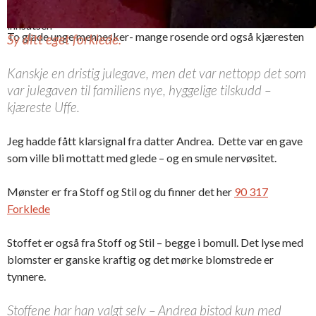
Er imponert over
innsatsen
To glade unge mennesker- mange rosende ord også kjæresten
Sy ditt eget forklede.
Kanskje en dristig julegave, men det var nettopp det som
var julegaven til familiens nye, hyggelige tilskudd –
kjæreste Uffe.
Jeg hadde fått klarsignal fra datter Andrea. Dette var en gave
som ville bli mottatt med glede – og en smule nervøsitet.
Mønster er fra Stoff og Stil og du finner det her
90 317
Forklede
Stoffet er også fra Stoff og Stil – begge i bomull. Det lyse med
blomster er ganske kraftig og det mørke blomstrede er
tynnere.
Stoffene har han valgt selv – Andrea bistod kun med