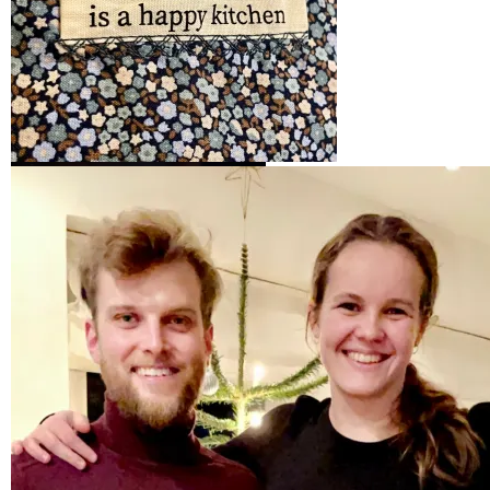
Sømmen ble kul, men synes ikke så godt på
det mørke urolige stoffet OBS
Merkelappen ble sydd på FØR lommen ble
sydd på forkledet
For å kunne få plass til sømmen
skalerte vi den ned i størrelse
Forkledet er ferdig og
Uffe er tilfreds – og han
han også grunn til å være.