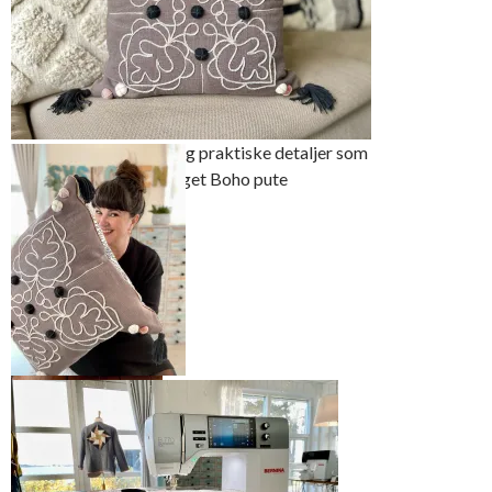
Puten har mange søte og praktiske detaljer som
du kan se i blogginnlegget Boho pute
Det er gøy når idéen
man har i hodet
Puten er tilpasset de
plutselig er blitt
andre kjøpte putene
virkelighet
i sofaen – de to