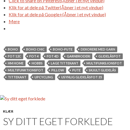
Click to share on Pinterest(Åbner i et nyt vindue)
Klik for at dele på Twitter(Åbner i et nyt vindue)
Klik for at dele på Google+(Åbner i et nyt vindue)
Mere
BOHO
BOHO CHIC
BOHO-PUTE
DEKORERE MED GARN
FOT 12C
FOT 4
FOT 4D
GARNBRODERI
GLIDELÅSFOT
HM HOME
HOBBS
LAGE TITTEKANT
MULTIFUNKSJONSFOT
MULTIFUNKTIONSFOT
PILLOW
PUTE
SKJULT GLIDELÅS
TITTEKANT
UPCYCLING
USYNLIG GLIDELÅSFOT 35
KLÆR
SY DITT EGET FORKLEDE