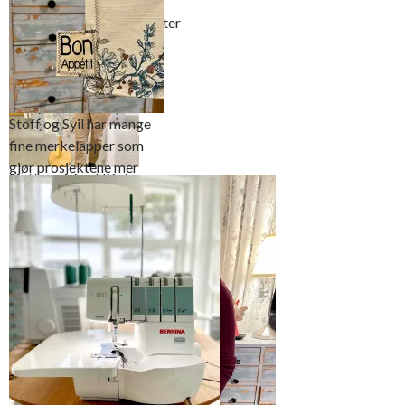
Utgangspunktet for
forkledet var dette mønster
fra Stoff og Stil
Stoff og Syil har mange
fine merkelapper som
gjør prosjektene mer
Hatten av for Uffe´s
personlige
innsats og stilige
design
Denne merkelappen kan
jeg skrive under på at
passer perfekt for den
unge mann…