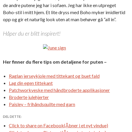
de andre putene jeg har i sofaen. Jeg har ikke en utpreget
Boho-stil i mitt hjem. Et lite dryss med Boho myker imidlertid
opp og gir et naturlig look uten at man behøver gå “all in”.
Håper du er blitt inspirert!
Her finner du flere tips om detaljene for puten –
Raglan jerseykjole med tittekant og buet fald
Lag din egen tittekant
Patchworkveske med håndbroderte applikasjoner
Broderte julehjerter
Paisley – frihåndsquilte med garn
DEL DETTE:
Click to share on Facebook(Åbner i et nyt vindue)