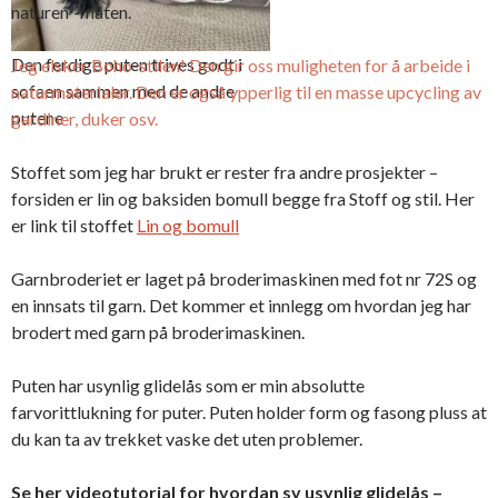
flere sorte
naturen”-måten.
flitkuler
Den ferdige puten trives godt i
Jeg elsker Boho-stilen! Den gir oss muligheten for å arbeide i
sofaen sammen med de andre
naturmaterialer. Den er også ypperlig til en masse upcycling av
putene
gardiner, duker osv.
Stoffet som jeg har brukt er rester fra andre prosjekter –
forsiden er lin og baksiden bomull begge fra Stoff og stil. Her
er link til stoffet
Lin og bomull
Garnbroderiet er laget på broderimaskinen med fot nr 72S og
en innsats til garn. Det kommer et innlegg om hvordan jeg har
brodert med garn på broderimaskinen.
Puten har usynlig glidelås som er min absolutte
farvorittlukning for puter. Puten holder form og fasong pluss at
du kan ta av trekket vaske det uten problemer.
Se her videotutorial for hvordan sy usynlig glidelås –