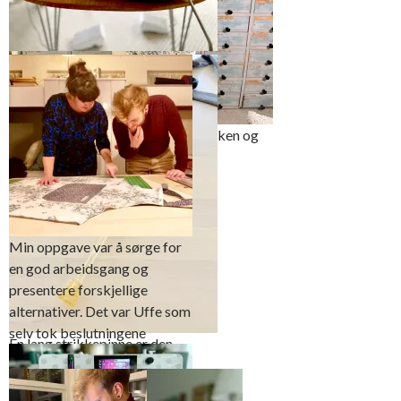
Bindebånd og halsstropp ble
vrengsydd på overlocken
Forkledet er sydd både på overlocken og
symaskinen
Min oppgave var å sørge for
en god arbeidsgang og
presentere forskjellige
alternativer. Det var Uffe som
selv tok beslutningene
En lang strikkepinne er den
enkleste måten å vrenge lange
bånd på