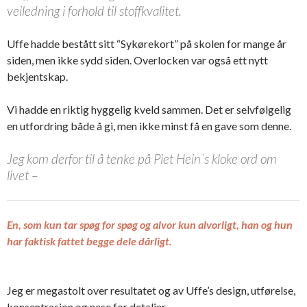
veiledning i forhold til stoffkvalitet.
Uffe hadde bestått sitt “Sykørekort” på skolen for mange år
siden, men ikke sydd siden. Overlocken var også ett nytt
bekjentskap.
Vi hadde en riktig hyggelig kveld sammen. Det er selvfølgelig
en utfordring både å gi, men ikke minst få en gave som denne.
Jeg kom derfor til å tenke på Piet Hein´s kloke ord om
livet –
En, som kun tar spøg for spøg og alvor kun alvorligt, han og hun
har faktisk fattet begge dele dårligt.
Jeg er megastolt over resultatet og av Uffe’s design, utførelse,
konsentrasjon og nese for detaljer.