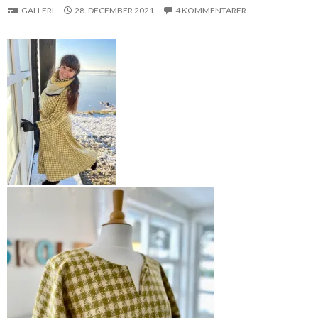
GALLERI
28. DECEMBER 2021
4 KOMMENTARER
En drømme vinterdag
med sol, snø og ny
kjole