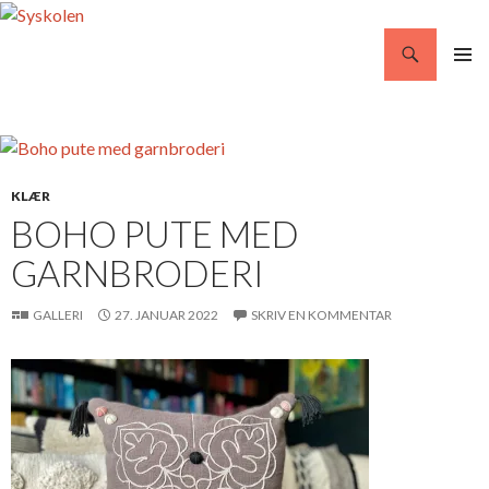
Søg
Syskolen
VIDERE
PRIMÆ
TIL
MENU
INDHOLD
KLÆR
BOHO PUTE MED
GARNBRODERI
GALLERI
27. JANUAR 2022
SKRIV EN KOMMENTAR