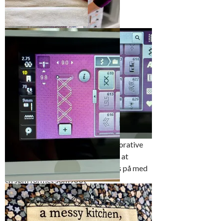
På mønsteret er det
laget hullmarkering for
plassering av lommen.
Marker forsiktig med en
Selve lommestoffet var tynnere
blyant
enn forkledestoffet. Vi klippet to
lommeposer og vrengsydde dem
sammen for større stabilitet.
Dette medførte også at det ble
mye enklere å sy lommen på
Uffes begeistring over alle de dekorative
sømmene var stor. Han ville gjerne at
merkelappen på lommen skulle sys på med
en søm formet som XXX
Til sist fant vi den riktige sømmen