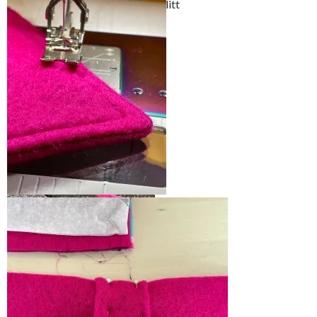
lukningen av shacketen. Dette er litt
enklere om du er nybegynner
Du kan selv velge hvilken
metode å markere
mønsterdelene med. Jeg
klipper hakk eller tegner med
kritt. Ett godt råd er – vær
nøye, det får du igjen for 😉
Vreng kragen, press med en
fuktig klut og stikk den ned lange
sting
Når kragen sys sammen så bør