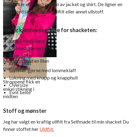
Shacket er en kombinasjon av jacket og shirt. De ligner en
oversized skjorte sydd i ullfilt eller annet ullstoff.
Beltestroppene lages på
samme måte, men er
smalere
Her er kjennnetegnene for shacketen:
Krage med stand
Dobbelt bærestykke
Mansjetter
Morsomt med en liten
Ermesplitt
overraskelse
Lommer gjerne med lommeklaff
Lukning med knapp og knapphull
Stroppene fikk en
Oversize
enkel stikning i
Evnt belte
midten
Stoff og mønster
Jeg har valgt en kraftig ullfilt fra Selfmade til min shacket Du
finner stoffet her
Uldfilt.