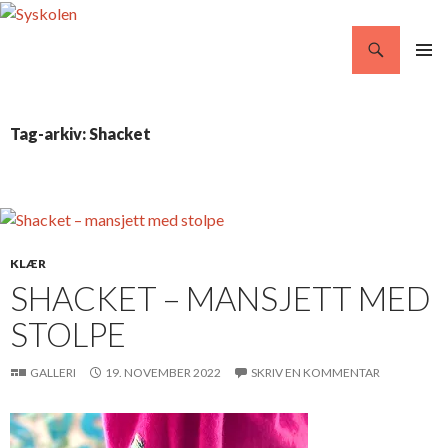
Søg
Syskolen
VIDERE
PRIMÆ
TIL
MENU
INDHOLD
Tag-arkiv: Shacket
KLÆR
SHACKET – MANSJETT MED
STOLPE
GALLERI
19. NOVEMBER 2022
SKRIV EN KOMMENTAR