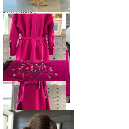
bysten. Jeg valgte enn
lavere plassering
Modellen er lengre bak end foran
Line2Line J467 er en helt
klassisk shacket med
bærestykke og legg i ryggen.
En anden lekker detalje er de
broderte lommene og
lommeklaffene