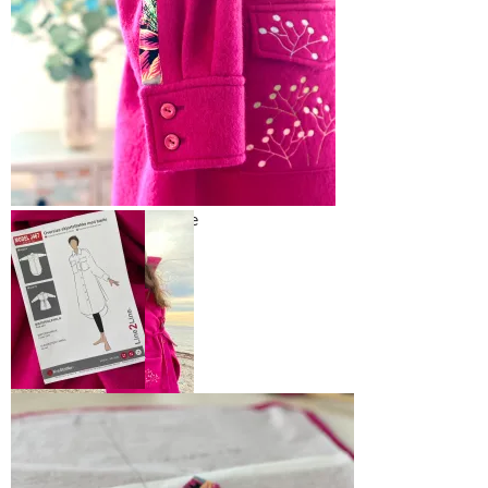
Festlig og fargerik stolpe
Mønster til
shacketen er
Line2Line J467
Deilig varm shacket i