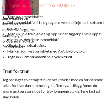
hjelp når vi syr i
cm fra
Slik tegner du mønster til lommeklaffen –
mange og kraftige
lommeåpnin
lag stoff
gen med en
Tegn av lommeklaffen
søm ytterst i
Jeg er stolt over
Del lommeklaffen i to og tegn en vertikal linje ned i spissen i
kanten
resultatet. Det er
midten
masser av farge, men
Tegn en linje fra hjørnet og opp så den ligger på skrå opp til
samtidig gjør
midten av den delte lommeklaff.
broderiet shacketen
Gjenta for motsatt side.
litt sofistikert.
Marker som vist på bildet med A-A, B-B og C-C
Tegn inn 1 cm sømmonn hele veien rundt
Trinn for trinn
Jeg har laget en detaljert bildebeskrivelse med en forklarende
tekst for hvordan lommen og klaffen sys. I tillegg finner du
andre små og store tips for å sy lommene og klaffene fast på
shacketen.