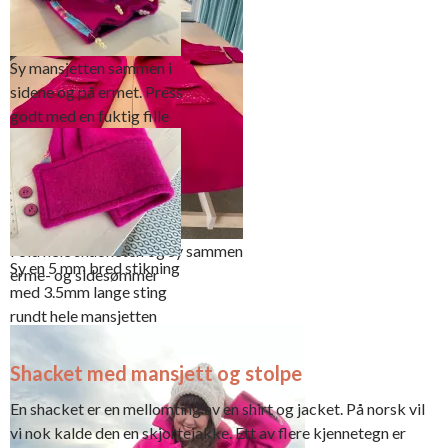
Sy mansjetten sammen i
sidene og på ermet. Press
godt med en fuktig fille
Fold hele shacketen og sy sammen
Sy en 5 mm bred stikning
erme- og sidesømmer
med 3.5mm lange sting
rundt hele mansjetten
Shacket med mansjett og stolpe
En shacket er en mellomting av en shirt og jacket. På norsk vil
vi nok kalde den en skjortejakke. Ett av flere kjennetegn er