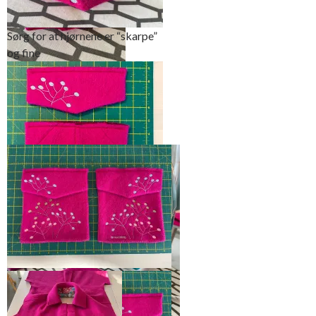
riktig
Sørg for at hjørnene er “skarpe”
og fine
Trim sømmonnet inn mot
hjørnene
Press og sy en støttestikning en
halv cm fra kanten
Jeg hadde opprinnelig designet
lomme og lommeklaffene på
denne måten