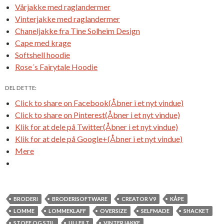
Vårjakke med raglandermer
Vinterjakke med raglandermer
Chaneljakke fra Tine Solheim Design
Cape med krage
Softshell hoodie
Rose´s Fairytale Hoodie
DEL DETTE:
Click to share on Facebook(Åbner i et nyt vindue)
Click to share on Pinterest(Åbner i et nyt vindue)
Klik for at dele på Twitter(Åbner i et nyt vindue)
Klik for at dele på Google+(Åbner i et nyt vindue)
Mere
BRODERI
BRODERISOFTWARE
CREATOR V9
KÅPE
LOMME
LOMMEKLAFF
OVERSIZE
SELFMADE
SHACKET
STOFF OG STIL
ULLFILT
VINTERJAKKE