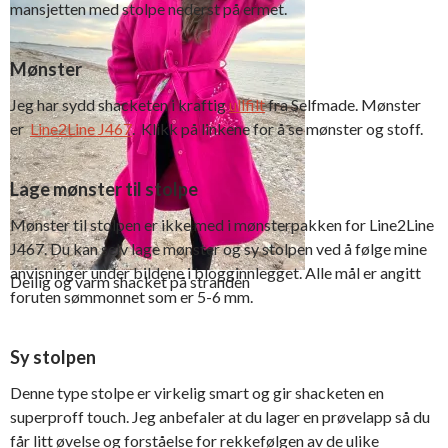
mansjetten med stolpe nederst på ermet.
Knapp og knapphull er
prikken over ién
Mønster
Jeg har sydd shacketen i kraftig
ullfilt
fra Selfmade. Mønster
er
Line2Line J467
. Klikk på linkene for å se mønster og stoff.
Lage mønster til stolpe
Mønster til stolpen er ikke med i mønsterpakken for Line2Line
J467. Du kan selv lage mønster og sy stolpen ved å følge mine
anvisninger under bildene i blogginnlegget. Alle mål er angitt
Deilig og varm shacket på stranden
foruten sømmonnet som er 5-6 mm.
Sy stolpen
Denne type stolpe er virkelig smart og gir shacketen en
superproff touch. Jeg anbefaler at du lager en prøvelapp så du
får litt øvelse og forståelse for rekkefølgen av de ulike