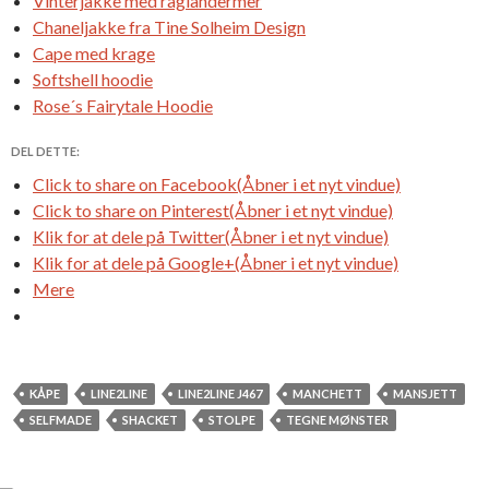
Vinterjakke med raglandermer
Chaneljakke fra Tine Solheim Design
Cape med krage
Softshell hoodie
Rose´s Fairytale Hoodie
DEL DETTE:
Click to share on Facebook(Åbner i et nyt vindue)
Click to share on Pinterest(Åbner i et nyt vindue)
Klik for at dele på Twitter(Åbner i et nyt vindue)
Klik for at dele på Google+(Åbner i et nyt vindue)
Mere
KÅPE
LINE2LINE
LINE2LINE J467
MANCHETT
MANSJETT
SELFMADE
SHACKET
STOLPE
TEGNE MØNSTER