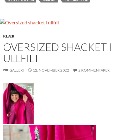
KLÆR
OVERSIZED SHACKET I
ULLFILT
GALLERI
12. NOVEMBER 2022
2 KOMMENTARER
Jeg faldt
pladsask for