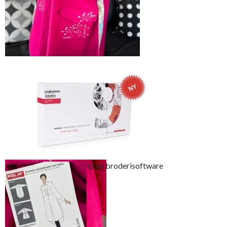
En shacket kan sys i ulike kraftige
kvaliteter. Denne er sydd i deilig varm
ullfilt fra Selfmade
Motivet er laget ved hjelp av broderisoftware
Creator V9