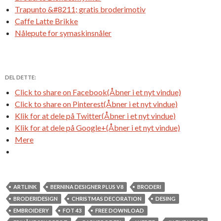
Trapunto &#8211; gratis broderimotiv
Caffe Latte Brikke
Nålepute for symaskinsnåler
DEL DETTE:
Click to share on Facebook(Åbner i et nyt vindue)
Click to share on Pinterest(Åbner i et nyt vindue)
Klik for at dele på Twitter(Åbner i et nyt vindue)
Klik for at dele på Google+(Åbner i et nyt vindue)
Mere
ARTLINK
BERNINA DESIGNER PLUS V8
BRODERI
BRODERIDESIGN
CHRISTMAS DECORATION
DESING
EMBROIDERY
FOT 43
FREE DOWNLOAD