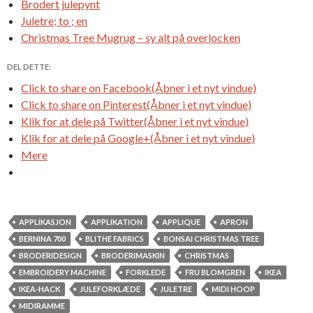
Brodert julepynt
Juletre; to ; en
Christmas Tree Mugrug – sy alt på overlocken
DEL DETTE:
Click to share on Facebook(Åbner i et nyt vindue)
Click to share on Pinterest(Åbner i et nyt vindue)
Klik for at dele på Twitter(Åbner i et nyt vindue)
Klik for at dele på Google+(Åbner i et nyt vindue)
Mere
APPLIKASJON
APPLIKATION
APPLIQUE
APRON
BERNINA 700
BLITHE FABRICS
BONSAI CHRISTMAS TREE
BRODERIDESIGN
BRODERIMASKIN
CHRISTMAS
EMBROIDERY MACHINE
FORKLEDE
FRU BLOMGREN
IKEA
IKEA-HACK
JULEFORKLÆDE
JULETRE
MIDI HOOP
MIDIRAMME