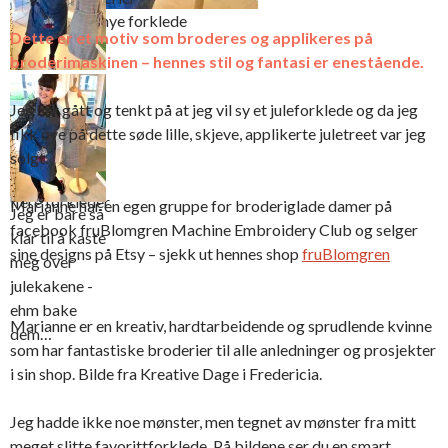
Så glad i mitt nye forklede
Dette er et motiv som broderes og applikeres på
broderimaskinen – hennes stil og fantasi er enestående.
Takket være
det gamle
Jeg har gått og tenkt på at jeg vil sy et juleforklede og da jeg
forkledet har
fikk øye på dette søde lille, skjeve, applikerte juletreet var jeg
jeg fått et fint
solgt.
mønster til
flere forkleder
Marianne har en egen gruppe for broderiglade damer på
Jeg er bare så
facebook fruBlomgren Machine Embroidery Club og selger
klar til å kaste
sine designs på Etsy – sjekk ut hennes shop
fruBlomgren
meg over
julekakene -
ehm bake
Marianne er en kreativ, hardtarbeidende og sprudlende kvinne
dem…
som har fantastiske broderier til alle anledninger og prosjekter
i sin shop. Bilde fra Kreative Dage i Fredericia.
Jeg hadde ikke noe mønster, men tegnet av mønster fra mitt
meget slitte favorittforklede. På bildene ser du en smart