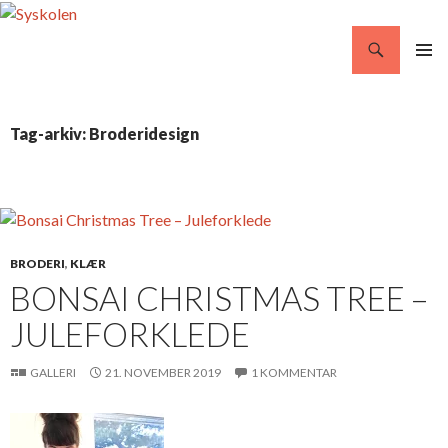
Søg
Syskolen
VIDERE
PRIMÆ
TIL
MENU
INDHOLD
Tag-arkiv: Broderidesign
BRODERI
,
KLÆR
BONSAI CHRISTMAS TREE –
JULEFORKLEDE
GALLERI
21. NOVEMBER 2019
1 KOMMENTAR