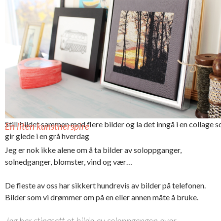
broderi…
En fantastisk
soloppgang er
foreviget
Still bildet sammen med flere bilder og la det inngå i en collage 
En liten kunstnerspire
gir glede i en grå hverdag
Jeg er nok ikke alene om å ta bilder av soloppganger,
solnedganger, blomster, vind og vær…
De fleste av oss har sikkert hundrevis av bilder på telefonen.
Bilder som vi drømmer om på en eller annen måte å bruke.
Jeg har stingsatt et bilde av soloppgangen over