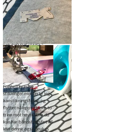
Det gode med å bruke et
annet forklede som
utgangspunkt er at alle
mål allerede finnes –
Kanten nederst måler 2 cm ferdig
som feks stroppen rundt
og er brettet to ganger før den
nakken
stikkes ned. Dette er den første
kanten du syr
For helt presise
stikninger monterte jeg
kanstikningsfoten og
flyttet nåleposisjonen to
trinn mot høyre. Om du
kun har blindstingsfot #5
kan denne også brukes