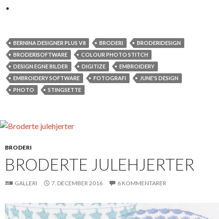
BERNINA DESIGNER PLUS V8
BRODERI
BRODERIDESIGN
BRODERISOFTWARE
COLOUR PHOTO STITCH
DESIGN EGNE BILDER
DIGITIZE
EMBROIDERY
EMBROIDERY SOFTWARE
FOTOGRAFI
JUNE'S DESIGN
PHOTO
STINGSETTE
BRODERI
BRODERTE JULEHJERTER
GALLERI
7. DECEMBER 2016
6 KOMMENTARER