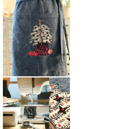
brodere.
Såå fornøyd med
juletreet som dekor på
Jeg liker godt å ha bånd
lommen
som går rundt foran og
kan knytes i siden
Stoffet er 100% bomull og er på
samme tid både mykt og stabilt –
perfekt til broderiet