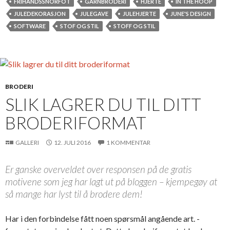
FRIHÅNDSSNORFOT
GARNBRODERI
HJERTE
IN THE HOOP
JULEDEKORASJON
JULEGAVE
JULEHJERTE
JUNE'S DESIGN
SOFTWARE
STOF OG STIL
STOFF OG STIL
BRODERI
SLIK LAGRER DU TIL DITT
BRODERIFORMAT
GALLERI
12. JULI 2016
1 KOMMENTAR
Er ganske overveldet over responsen på de gratis
motivene som jeg har lagt ut på bloggen – kjempegøy at
så mange har lyst til å brodere dem!
Har i den forbindelse fått noen spørsmål angående art. -