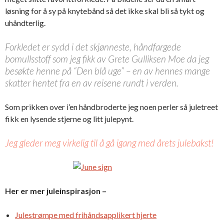
løsning for å sy på knytebånd så det ikke skal bli så tykt og
uhåndterlig.
Forkledet er sydd i det skjønneste, håndfargede
bomullsstoff som jeg fikk av Grete Gulliksen Moe da jeg
besøkte henne på “Den blå uge” – en av hennes mange
skatter hentet fra en av reisene rundt i verden.
Som prikken over i’en håndbroderte jeg noen perler så juletreet
fikk en lysende stjerne og litt julepynt.
Jeg gleder meg virkelig til å gå igang med årets julebakst!
Her er mer juleinspirasjon –
Julestrømpe med frihåndsapplikert hjerte