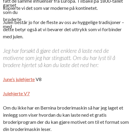
fått de samme influenser fra Europa. Tilbake på 1800-tallet
garnet
kopierte vi det som var moderne på kontinetet.
som du
broderte
Julen består jo for de fleste av oss av hyggelige tradisjoner –
med
dette betyr også at vi bevarer det uttrykk som vi forbinder
med julen.
Jeg har forsøkt å gjøre det enklere å laste ned de
motivene som jeg har stingsatt. Om du har lyst til å
brodere hjertet så kan du laste det ned her:
June’s julehjerte
V8
Julehjerte V7
Om du ikke har en Bernina broderimaskin så har jeg laget et
innlegg som viser hvordan du kan laste ned et gratis
broderiprogram der du kan gjøre motivet om til et format som
din broderimaskin leser.