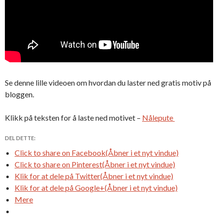
Se denne lille videoen om hvordan du laster ned gratis motiv på
bloggen.
Klikk på teksten for å laste ned motivet –
Nålepute
DEL DETTE:
Click to share on Facebook(Åbner i et nyt vindue)
Click to share on Pinterest(Åbner i et nyt vindue)
Klik for at dele på Twitter(Åbner i et nyt vindue)
Klik for at dele på Google+(Åbner i et nyt vindue)
Mere