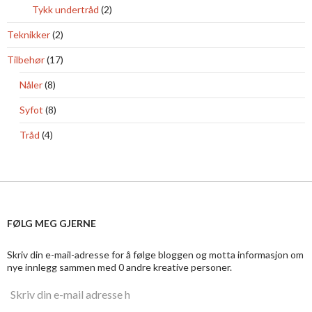
Tykk undertråd
(2)
Teknikker
(2)
Tilbehør
(17)
Nåler
(8)
Syfot
(8)
Tråd
(4)
FØLG MEG GJERNE
Skriv din e-mail-adresse for å følge bloggen og motta informasjon om
nye innlegg sammen med 0 andre kreative personer.
S
k