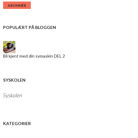
r
i
v
d
i
POPULÆRT PÅ BLOGGEN
n
e
-
m
a
Bli kjent med din symaskin DEL 2
i
l
a
d
r
SYSKOLEN
e
s
Syskolen
s
e
h
e
r
KATEGORIER
: