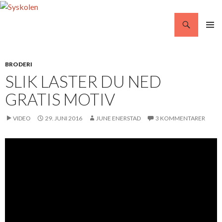
Søg
Syskolen
VIDERE
PRIMÆ
TIL
MENU
INDHOLD
BRODERI
SLIK LASTER DU NED
GRATIS MOTIV
VIDEO
29. JUNI 2016
JUNE ENERSTAD
3 KOMMENTARER