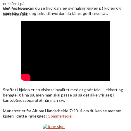
er skåret på
Her i videoen kan du se hvordan jeg syr halsringngen på kjolen og
skrå for å kunne
samtidig få tips og triks til hvordan du får et godt resultat.
bli litt elastisk
Stoffet i kjolen er en viskose hvalitet med et godt fald – lekkert og
behagelig å ha på, men man skal passe på så det ikke vrir seg i
kantebåndsapparatet når man syr.
Mønstret er fra Alt om Håndarbeide 7/2014 om du kan se mer om
kjolen i dette innlegget :
Sommerkjole