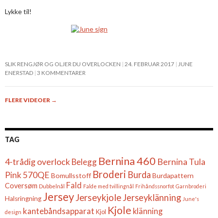
Lykke til!
SLIK RENGJØR OG OLJER DU OVERLOCKEN
24. FEBRUAR 2017
JUNE
ENERSTAD
3 KOMMENTARER
FLERE VIDEOER
→
TAG
Bernina 460
4-trådig overlock
Belegg
Bernina Tula
Broderi
Burda
Pink 570QE
Bomullsstoff
Burdapattern
Fald
Coversøm
Dubbelnål
Falde med tvillingnål
Frihåndssnorfot
Garnbroderi
Jersey
Jerseykjole
Jerseyklänning
Halsringning
June's
Kjole
kantebåndsapparat
klänning
Kjol
design