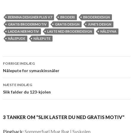
BERNINA DESIGNER PLUS V7
BRODERI
BRODERIDESIGN
GRATIS BRODERIMOTIV
GRATIS DESIGN
JUNE'S DESIGN
LADDA NER MOTIV
LASTE NED BRODERIDESIGN
NÅLDYNA
NÅLEPUDE
NÅLEPUTE
FORRIGE INDLÆG
Indlæg
Nålepute for symaskinsnåler
navigation
NÆSTE INDLÆG
Slik falder du 123-kjolen
3 TANKER OM "SLIK LASTER DU NED GRATIS MOTIV"
Pingback:
Sommerfugl Mug Rug | Syskolen