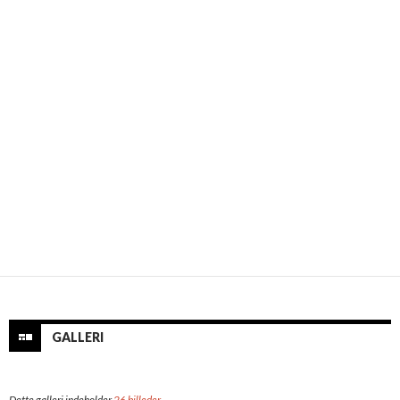
GALLERI
Dette galleri indeholder
26 billeder
.