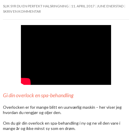
SLIK SYR DU EN PERFEKT HALSRINGNING
11. APRIL 2017
JUNE ENERSTAD
SKRIV EN KOMMENTAR
Gi din overlock en spa-behandling
Overlocken er for mange blitt en uunværlig maskin – her viser jeg
hvordan du rengjør og oljer den.
Om du gir din overlock en spa-behandling i ny og ne vil den vare i
mange år og ikke minst sy som en drøm.