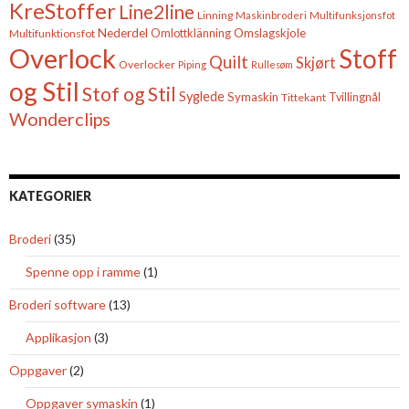
KreStoffer
Line2line
Linning
Maskinbroderi
Multifunksjonsfot
Nederdel
Omslagskjole
Multifunktionsfot
Omlottklänning
Overlock
Stoff
Quilt
Skjørt
Overlocker
Piping
Rullesøm
og Stil
Stof og Stil
Syglede
Symaskin
Tittekant
Tvillingnål
Wonderclips
KATEGORIER
Broderi
(35)
Spenne opp i ramme
(1)
Broderi software
(13)
Applikasjon
(3)
Oppgaver
(2)
Oppgaver symaskin
(1)