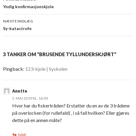
Indlæg
Yndig konfirmasjonskjole
navigation
NÆSTE INDLÆG
Sy-katastrofe
3 TANKER OM "BRUSENDE TYLLUNDERSKJØRT"
Pingback:
123-kjole | Syskolen
Anette
5. MAJ 2019 KL. 16:03
Hvor har du fiskertråden? Erstatter du en av de 3 trådene
på overlocken (for rullefald) , i så fall hvilken? Eller gjøres
dette på en annen måte?
SVAR