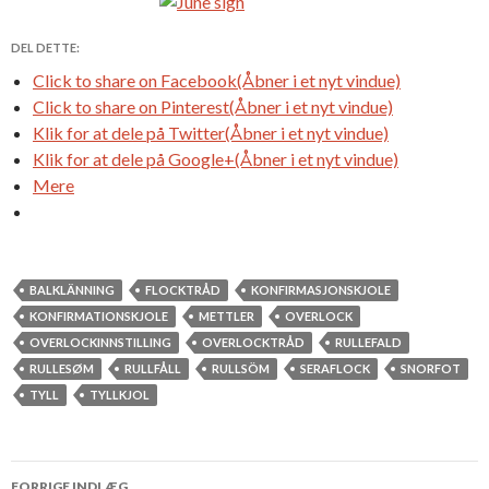
DEL DETTE:
Click to share on Facebook(Åbner i et nyt vindue)
Click to share on Pinterest(Åbner i et nyt vindue)
Klik for at dele på Twitter(Åbner i et nyt vindue)
Klik for at dele på Google+(Åbner i et nyt vindue)
Mere
BALKLÄNNING
FLOCKTRÅD
KONFIRMASJONSKJOLE
KONFIRMATIONSKJOLE
METTLER
OVERLOCK
OVERLOCKINNSTILLING
OVERLOCKTRÅD
RULLEFALD
RULLESØM
RULLFÅLL
RULLSÖM
SERAFLOCK
SNORFOT
TYLL
TYLLKJOL
FORRIGE INDLÆG