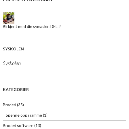
n
e
-
m
a
Bli kjent med din symaskin DEL 2
i
l
a
d
r
SYSKOLEN
e
s
Syskolen
s
e
h
e
r
KATEGORIER
:
Broderi
(35)
Spenne opp i ramme
(1)
Broderi software
(13)