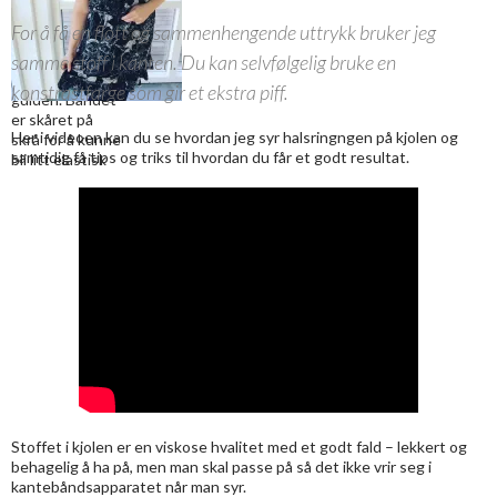
siste sidesømmen
kantebåndsapp
For å få en flott og sammenhengende uttrykk bruker jeg
etter at kappen eller
aratet er
volangen er sydd på
montert føres
samme stoff i kanten. Du kan selvfølgelig bruke en
båndet inn i
konstrastfarge som gir et ekstra piff.
guiden. Båndet
er skåret på
Her i videoen kan du se hvordan jeg syr halsringngen på kjolen og
skrå for å kunne
samtidig få tips og triks til hvordan du får et godt resultat.
bli litt elastisk
Stoffet i kjolen er en viskose hvalitet med et godt fald – lekkert og
behagelig å ha på, men man skal passe på så det ikke vrir seg i
kantebåndsapparatet når man syr.