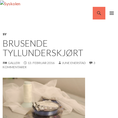
Søg
Syskolen
VIDERE
PRIMÆ
TIL
MENU
INDHOLD
SY
BRUSENDE
TYLLUNDERSKJØRT
GALLERI
13. FEBRUAR 2016
JUNE ENERSTAD
3
KOMMENTARER