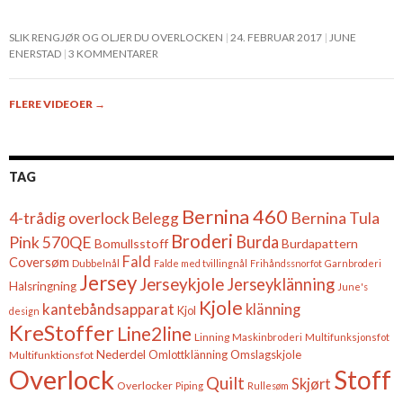
SLIK RENGJØR OG OLJER DU OVERLOCKEN
24. FEBRUAR 2017
JUNE
ENERSTAD
3 KOMMENTARER
FLERE VIDEOER
→
TAG
Bernina 460
4-trådig overlock
Belegg
Bernina Tula
Broderi
Burda
Pink 570QE
Bomullsstoff
Burdapattern
Fald
Coversøm
Dubbelnål
Falde med tvillingnål
Frihåndssnorfot
Garnbroderi
Jersey
Jerseykjole
Jerseyklänning
Halsringning
June's
Kjole
kantebåndsapparat
klänning
Kjol
design
KreStoffer
Line2line
Linning
Maskinbroderi
Multifunksjonsfot
Nederdel
Omslagskjole
Multifunktionsfot
Omlottklänning
Overlock
Stoff
Quilt
Skjørt
Overlocker
Piping
Rullesøm