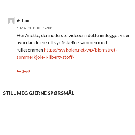
June
5. MAJ 2019 KL. 16:08
Hei Anette, den nederste videoen i dette innlegget viser
hvordan du enkelt syr fiskeline sammen med
rullesømmen
https://syskolen.net/wp/blomstret-
sommerkjole-i-libertystoff/
SVAR
STILL MEG GJERNE SPØRSMÅL