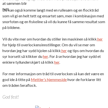
at sømmen blir
tett.
Du kan også komme langt med en rullesøm og en flocktråd
som vil gi en helt tett og ensartet søm, men i kombinasjon med
snorfoten og en fiskeline så vil du kunne få samme resultat som
på bildene.
Vil du vite mer om hvordan du stiller inn maskinen så klikk
her
for hjelp til overlockensinnstillinger. Om du vil se mer om
hvordan jeg har sydd kjolen så klikk
her
og tips om hvordan du
syr korsett så klikker du
her
. For å se hvordan jeg har sydd et
enklere tyllunderskjørt så klikk
her
.
For mer informasjon om tråd til overlocken så kan det være en
god ide å titte på
Mettler’s hjemmeside
hvor de forklarer litt
om tråden Seraflock.
God fest!