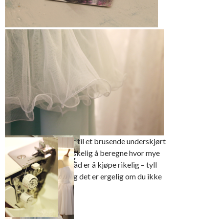
Ingredienser til et flott underskjørt – fiskeline,
wolly nylon eller Seraflock overlocktråd,
snorfot og elastisk tyll
Snorfot og fiskeline er
montert på maskinen
Det går mange meter til et brusende underskjørt
– det er alltid litt vanskelig å beregne hvor mye
Still inn til en 3-trådig
som er nok. Et godt råd er å kjøpe rikelig – tyll
rullesøm
koster ikke så mye og det er ergelig om du ikke
har nok.