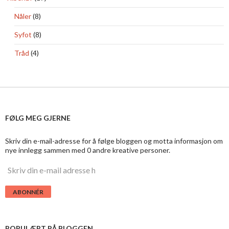
Nåler
(8)
Syfot
(8)
Tråd
(4)
FØLG MEG GJERNE
Skriv din e-mail-adresse for å følge bloggen og motta informasjon om
nye innlegg sammen med 0 andre kreative personer.
S
k
r
i
v
d
i
POPULÆRT PÅ BLOGGEN