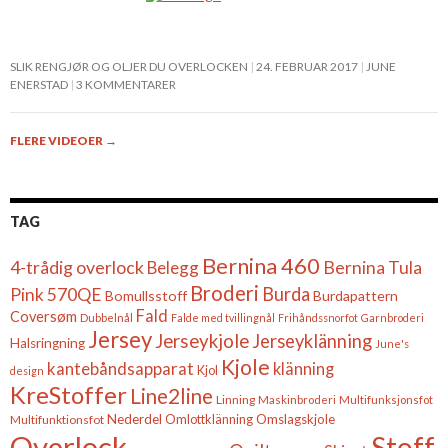
SLIK RENGJØR OG OLJER DU OVERLOCKEN
24. FEBRUAR 2017
JUNE
ENERSTAD
3 KOMMENTARER
FLERE VIDEOER
→
TAG
Bernina 460
4-trådig overlock
Belegg
Bernina Tula
Broderi
Burda
Pink 570QE
Bomullsstoff
Burdapattern
Fald
Coversøm
Dubbelnål
Falde med tvillingnål
Frihåndssnorfot
Garnbroderi
Jersey
Jerseykjole
Jerseyklänning
Halsringning
June's
Kjole
kantebåndsapparat
klänning
Kjol
design
KreStoffer
Line2line
Linning
Maskinbroderi
Multifunksjonsfot
Nederdel
Omslagskjole
Multifunktionsfot
Omlottklänning
Overlock
Stoff