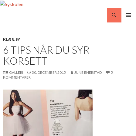
Søg
Syskolen
VIDERE
PRIMÆ
TIL
MENU
INDHOLD
KLÆR
,
SY
6 TIPS NÅR DU SYR
KORSETT
GALLERI
30. DECEMBER 2015
JUNE ENERSTAD
5
KOMMENTARER