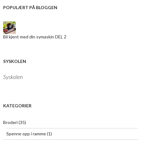
i
POPULÆRT PÅ BLOGGEN
n
e
-
m
a
Bli kjent med din symaskin DEL 2
i
l
a
d
r
SYSKOLEN
e
s
Syskolen
s
e
h
e
r
KATEGORIER
:
Broderi
(35)
Spenne opp i ramme
(1)