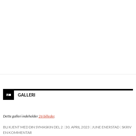
GALLERI
Dette galleri indeholder
26 billeder
.
BLI KJENT MED DIN SYMASKIN DEL 2
30. APRIL 2023
JUNE ENERSTAD
SKRIV
EN KOMMENTAR