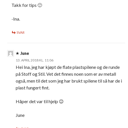
Takk for tips 🙂
-Ina.
SVAR
June
13. APRIL 2018 KL. 11:06
Hei Ina, jeg har kjøpt de flate plastspilene og de runde
på Stoff og Stil. Vet det finnes noen som er av metall
også, men til det som jeg har brukt spilene til så har de i
plast fungert fint.
Håper det var til hjelp 😉
June