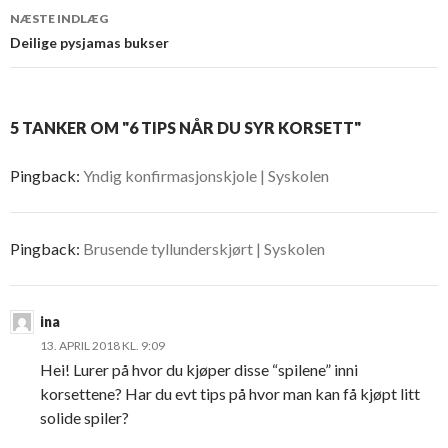
navigation
NÆSTE INDLÆG
Deilige pysjamas bukser
5 TANKER OM "6 TIPS NÅR DU SYR KORSETT"
Pingback:
Yndig konfirmasjonskjole | Syskolen
Pingback:
Brusende tyllunderskjørt | Syskolen
ina
13. APRIL 2018 KL. 9:09
Hei! Lurer på hvor du kjøper disse “spilene” inni
korsettene? Har du evt tips på hvor man kan få kjøpt litt
solide spiler?