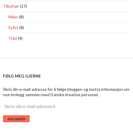
Tilbehør
(17)
Nåler
(8)
Syfot
(8)
Tråd
(4)
FØLG MEG GJERNE
Skriv din e-mail-adresse for å følge bloggen og motta informasjon om
nye innlegg sammen med 0 andre kreative personer.
S
k
r
i
v
d