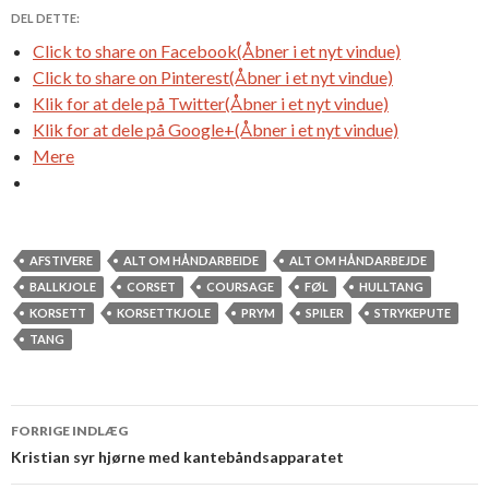
DEL DETTE:
Click to share on Facebook(Åbner i et nyt vindue)
Click to share on Pinterest(Åbner i et nyt vindue)
Klik for at dele på Twitter(Åbner i et nyt vindue)
Klik for at dele på Google+(Åbner i et nyt vindue)
Mere
AFSTIVERE
ALT OM HÅNDARBEIDE
ALT OM HÅNDARBEJDE
BALLKJOLE
CORSET
COURSAGE
FØL
HULLTANG
KORSETT
KORSETTKJOLE
PRYM
SPILER
STRYKEPUTE
TANG
FORRIGE INDLÆG
Indlæg
Kristian syr hjørne med kantebåndsapparatet