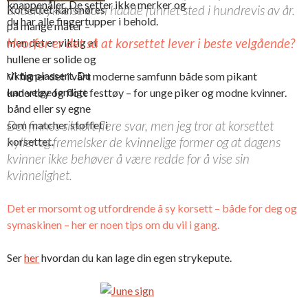
knappenåler. De setter ikke merker og
undertrykkelse som hadde funnet sted i hundrevis av år.
Korsettet kan snøres
du har alle fingertupper i behold.
på mange måter –
Hvorfor
er det så at korsettet lever i beste velgående?
men det er viktig at
hullene er solide og
riktig plassert. Du
Vi finner det i vårt moderne samfunn både som pikant
kan velge ferdige
undertøy og flott festtøy – for unge piker og modne kvinner.
bånd eller sy egne
Det finnes sikkert flere svar, men jeg tror at korsettet
som matcher stoffet i
hyller og fremelsker de kvinnelige former og at dagens
korsettet.
kvinner ikke behøver å være redde for å vise sin
kvinnelighet.
Det er morsomt og utfordrende å sy korsett – både for deg og
symaskinen – her er noen tips om du vil i gang.
Ser
her
hvordan du kan lage din egen strykepute.