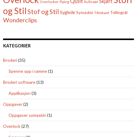
Quilt
Skjørt
Overlocker
Piping
Rullesøm
og Stil
Stof og Stil
Syglede
Symaskin
Tittekant
Tvillingnål
Wonderclips
KATEGORIER
Broderi
(35)
Spenne opp i ramme
(1)
Broderi software
(13)
Applikasjon
(3)
Oppgaver
(2)
Oppgaver symaskin
(1)
Overlock
(27)