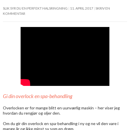
SLIK SYR DU EN PERFEKT HALSRINGNING
11. APRIL 2017
SKRIV EN
KOMMENTAR
Gi din overlock en spa-behandling
Overlocken er for mange blitt en uunværlig maskin – her viser jeg
hvordan du rengjør og oljer den.
Om du gir din overlock en spa-behandling i ny og ne vil den vare i
mange år og ikke minst sy som en drøm.