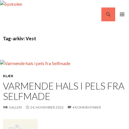
Søg
Syskolen
VIDERE
PRIMÆ
TIL
MENU
INDHOLD
Tag-arkiv: Vest
KLÆR
VARMENDE HALS I PELS FRA
SELFMADE
GALLERI
24. NOVEMBER 2022
4 KOMMENTARER