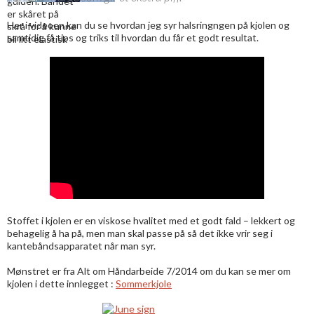
guiden. Båndet
er skåret på
Her i videoen kan du se hvordan jeg syr halsringngen på kjolen og
skrå for å kunne
samtidig få tips og triks til hvordan du får et godt resultat.
bli litt elastisk
Stoffet i kjolen er en viskose hvalitet med et godt fald – lekkert og
behagelig å ha på, men man skal passe på så det ikke vrir seg i
kantebåndsapparatet når man syr.
Mønstret er fra Alt om Håndarbeide 7/2014 om du kan se mer om
kjolen i dette innlegget :
Sommerkjole