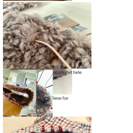
Jeg valgte å sy knapphull til
strikken
Tre strikken igjennom knapphullet hele
veien rundt
Sy sammen de to halsedelene for
så å sy sammen midt bak
På min maskin
kunne jeg