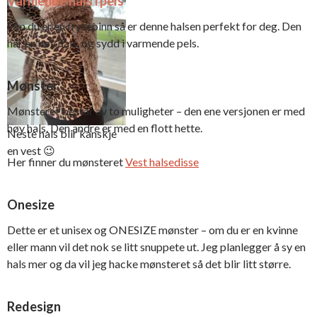
Varmende hals i pels
stopperen og
knyt sammen
Om du er en frysepinn så er denne halsen perfekt for deg. Den
elastikken
har en høy hals, og sydd i varmende pels.
Mønster
Mønsteret består av to muligheter – den ene versjonen er med
høy hals. Den andre er med en flott hette.
Neste hals blir kanskje
en vest 😉
Her finner du mønsteret
Vest halsedisse
Onesize
Dette er et unisex og ONESIZE mønster – om du er en kvinne
eller mann vil det nok se litt snuppete ut. Jeg planlegger å sy en
hals mer og da vil jeg hacke mønsteret så det blir litt større.
Redesign