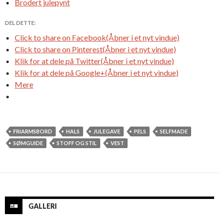
Brodert julepynt
DEL DETTE:
Click to share on Facebook(Åbner i et nyt vindue)
Click to share on Pinterest(Åbner i et nyt vindue)
Klik for at dele på Twitter(Åbner i et nyt vindue)
Klik for at dele på Google+(Åbner i et nyt vindue)
Mere
FRIARMSBORD
HALS
JULEGAVE
PELS
SELFMADE
SØMGUIDE
STOFF OG STIL
VEST
GALLERI