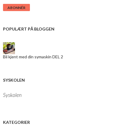
r
i
v
d
i
POPULÆRT PÅ BLOGGEN
n
e
-
m
a
Bli kjent med din symaskin DEL 2
i
l
a
d
r
SYSKOLEN
e
s
Syskolen
s
e
h
e
r
KATEGORIER
: