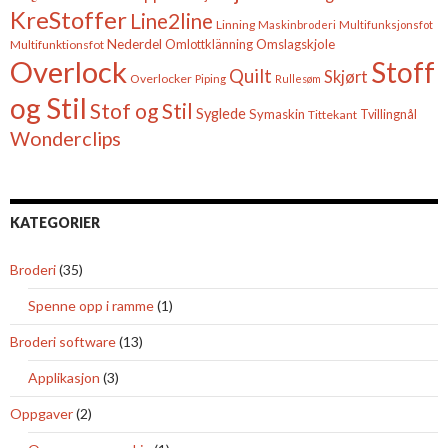
KreStoffer
Line2line
Linning
Maskinbroderi
Multifunksjonsfot
Nederdel
Omslagskjole
Multifunktionsfot
Omlottklänning
Overlock
Stoff
Quilt
Skjørt
Overlocker
Piping
Rullesøm
og Stil
Stof og Stil
Syglede
Symaskin
Tittekant
Tvillingnål
Wonderclips
KATEGORIER
Broderi
(35)
Spenne opp i ramme
(1)
Broderi software
(13)
Applikasjon
(3)
Oppgaver
(2)