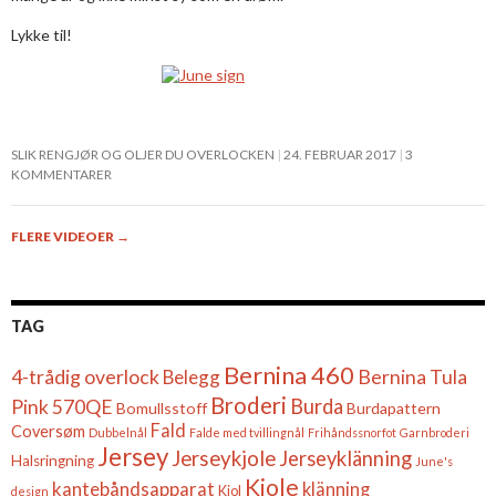
Lykke til!
SLIK RENGJØR OG OLJER DU OVERLOCKEN
24. FEBRUAR 2017
3
KOMMENTARER
FLERE VIDEOER
→
TAG
Bernina 460
4-trådig overlock
Belegg
Bernina Tula
Broderi
Burda
Pink 570QE
Bomullsstoff
Burdapattern
Fald
Coversøm
Dubbelnål
Falde med tvillingnål
Frihåndssnorfot
Garnbroderi
Jersey
Jerseykjole
Jerseyklänning
Halsringning
June's
Kjole
kantebåndsapparat
klänning
Kjol
design