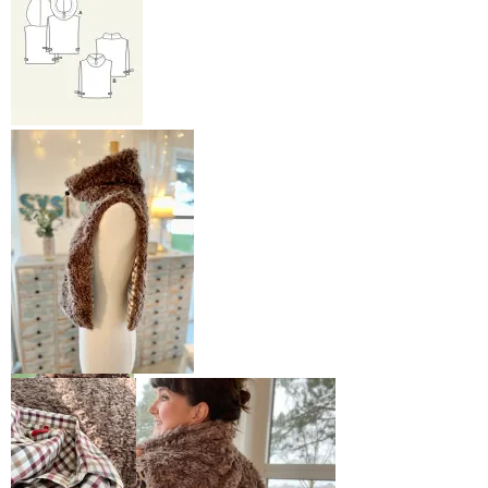
Mønster til den
varmende hals er
fra Selfmade
Jeg valgte
utgaven med høy
hals
Jeg valgte å ha halsen
åpen i sidene
Den høye halsen