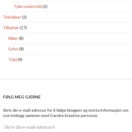
Tykk undertråd
(2)
Teknikker
(2)
Tilbehør
(17)
Nåler
(8)
Syfot
(8)
Tråd
(4)
FØLG MEG GJERNE
Skriv din e-mail-adresse for å følge bloggen og motta informasjon om
nye innlegg sammen med 0 andre kreative personer.
S
k