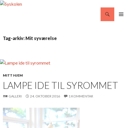
Søg
Syskolen
VIDERE
PRIMÆ
TIL
MENU
INDHOLD
Tag-arkiv: Mit syværelse
MITT HJEM
LAMPE IDE TIL SYROMMET
GALLERI
24. OKTOBER 2016
1 KOMMENTAR