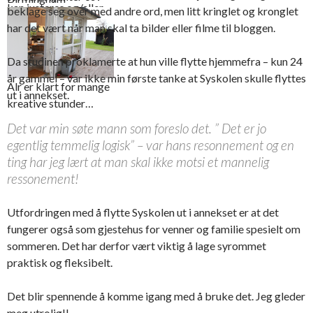
kan justeres og/eller
beklage seg over med andre ord, men litt kringlet og kronglet
byttes ut
har det vært når man skal ta bilder eller filme til bloggen.
Da studinen proklamerte at hun ville flytte hjemmefra – kun 24
år gammel – var ikke min første tanke at Syskolen skulle flyttes
Alr er klart for mange
ut i annekset.
kreative stunder…
Det var min søte mann som foreslo det. ” Det er jo
egentlig temmelig logisk” – var hans resonnement og en
ting har jeg lært at man skal ikke motsi et mannelig
ressonement!
Utfordringen med å flytte Syskolen ut i annekset er at det
fungerer også som gjestehus for venner og familie spesielt om
sommeren. Det har derfor vært viktig å lage syrommet
praktisk og fleksibelt.
Det blir spennende å komme igang med å bruke det. Jeg gleder
meg utrolig!!