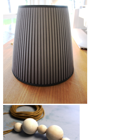
Lampeskjerm fra IKEA som har sett
bedre dager