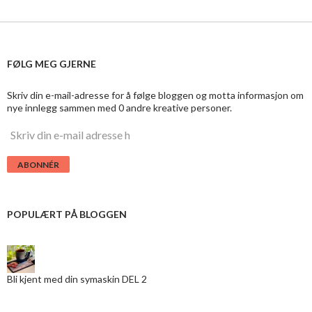
FØLG MEG GJERNE
Skriv din e-mail-adresse for å følge bloggen og motta informasjon om
nye innlegg sammen med 0 andre kreative personer.
S
k
r
i
v
d
i
POPULÆRT PÅ BLOGGEN
n
e
-
m
a
Bli kjent med din symaskin DEL 2
i
l
a