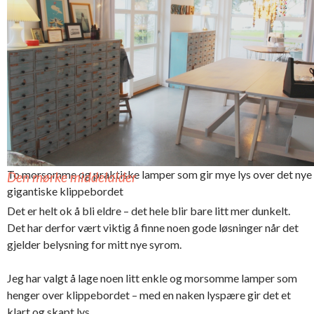
knute nederst, men de henger fint
som det er.
Prøver å lage et visst
system før ull kulene
Lampene er kommet på plass i
som tres på snoren
det nye syrommet
To morsomme og praktiske lamper som gir mye lys over det nye
Den mørke middelalder
gigantiske klippebordet
Det er helt ok å bli eldre – det hele blir bare litt mer dunkelt.
Det har derfor vært viktig å finne noen gode løsninger når det
gjelder belysning for mitt nye syrom.
Jeg har valgt å lage noen litt enkle og morsomme lamper som
henger over klippebordet – med en naken lyspære gir det et
klart og skapt lys.