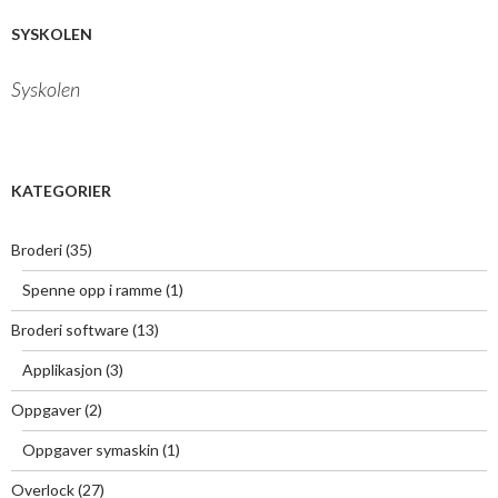
d
r
SYSKOLEN
e
s
Syskolen
s
e
h
e
r
KATEGORIER
:
Broderi
(35)
Spenne opp i ramme
(1)
Broderi software
(13)
Applikasjon
(3)
Oppgaver
(2)
Oppgaver symaskin
(1)
Overlock
(27)