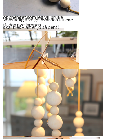
Skjermen har dette smarte
opphenget som jeg vil bruke
Vanskelig å velge hvordan kulene
til den nye lampen
skal tres – alt er jo så pent!
Vokset bomullsnor i
okerfarge…
Snoren vikles rundt skjermen som en
liten designdetalje
… passer fint til trekuler i
forskjellinge størrelser