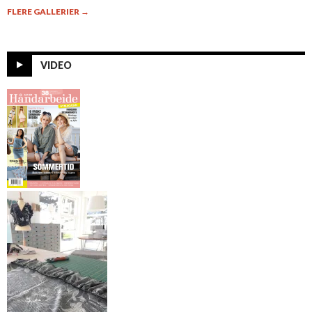
FLERE GALLERIER
→
VIDEO
Alt om
Håndarbeide 7-
2014
Mønster til
sommerkjole