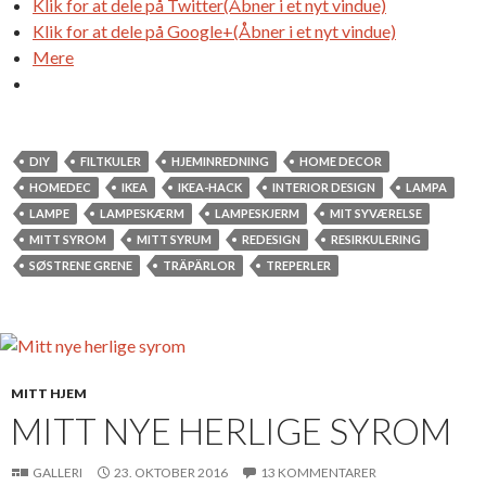
Klik for at dele på Twitter(Åbner i et nyt vindue)
Klik for at dele på Google+(Åbner i et nyt vindue)
Mere
DIY
FILTKULER
HJEMINREDNING
HOME DECOR
HOMEDEC
IKEA
IKEA-HACK
INTERIOR DESIGN
LAMPA
LAMPE
LAMPESKÆRM
LAMPESKJERM
MIT SYVÆRELSE
MITT SYROM
MITT SYRUM
REDESIGN
RESIRKULERING
SØSTRENE GRENE
TRÄPÄRLOR
TREPERLER
MITT HJEM
MITT NYE HERLIGE SYROM
GALLERI
23. OKTOBER 2016
13 KOMMENTARER