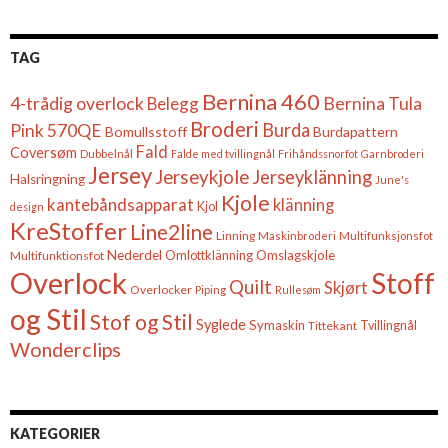
TAG
Bernina 460
4-trådig overlock
Belegg
Bernina Tula
Broderi
Burda
Pink 570QE
Bomullsstoff
Burdapattern
Fald
Coversøm
Dubbelnål
Falde med tvillingnål
Frihåndssnorfot
Garnbroderi
Jersey
Jerseykjole
Jerseyklänning
Halsringning
June's
Kjole
kantebåndsapparat
klänning
Kjol
design
KreStoffer
Line2line
Linning
Maskinbroderi
Multifunksjonsfot
Nederdel
Omslagskjole
Multifunktionsfot
Omlottklänning
Overlock
Stoff
Quilt
Skjørt
Overlocker
Piping
Rullesøm
og Stil
Stof og Stil
Syglede
Symaskin
Tittekant
Tvillingnål
Wonderclips
KATEGORIER